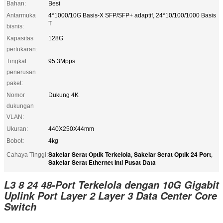
Bahan:
Besi
Antarmuka
4*1000/10G Basis-X SFP/SFP+ adaptif, 24*10/100/1000 Basis
T
bisnis:
Kapasitas
128G
pertukaran:
Tingkat
95.3Mpps
penerusan
paket:
Nomor
Dukung 4K
dukungan
VLAN:
Ukuran:
440X250X44mm
Bobot:
4kg
Sakelar Serat Optik Terkelola
Sakelar Serat Optik 24 Port
Cahaya Tinggi:
,
,
Sakelar Serat Ethernet Inti Pusat Data
L3 8 24 48-Port Terkelola dengan 10G Gigabit
Uplink Port Layer 2 Layer 3 Data Center Core
Switch