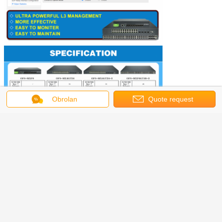
Obrolan
Quote request
suatu