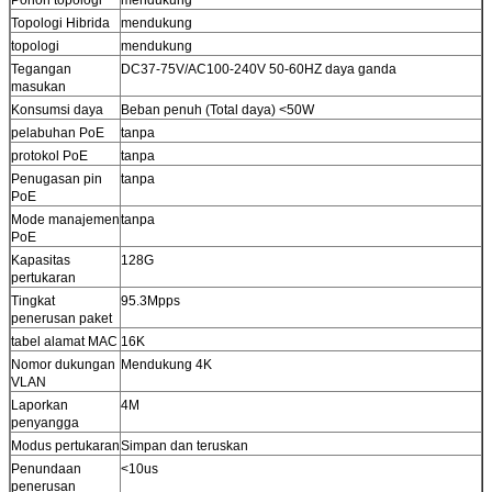
Topologi Hibrida
mendukung
topologi
mendukung
Tegangan
DC37-75V/AC100-240V 50-60HZ daya ganda
masukan
Konsumsi daya
Beban penuh (Total daya) <50W
pelabuhan PoE
tanpa
protokol PoE
tanpa
Penugasan pin
tanpa
PoE
Mode manajemen
tanpa
PoE
Kapasitas
128G
pertukaran
Tingkat
95.3Mpps
penerusan paket
tabel alamat MAC
16K
Nomor dukungan
Mendukung 4K
VLAN
Laporkan
4M
penyangga
Modus pertukaran
Simpan dan teruskan
Penundaan
<10us
penerusan