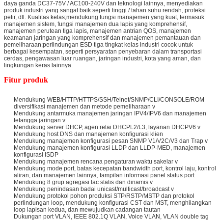
daya ganda DC37-75V / AC100-240V dan teknologi lainnya, menyediakan
produk industri yang sangat baik seperti tinggi / tahan suhu rendah, proteksi
petir, dll. Kualitas kelas;mendukung fungsi manajemen yang kuat, termasuk
manajemen sistem, fungsi manajemen dua lapis yang komprehensif,
manajemen perutean tiga lapis, manajemen antrian QOS, manajemen
keamanan jaringan yang komprehensif dan manajemen pemantauan dan
pemeliharaan;perlindungan ESD tiga tingkat kelas industri cocok untuk
berbagai kesempatan, seperti persyaratan penyebaran dalam transportasi
cerdas, pengawasan luar ruangan, jaringan industri, kota yang aman, dan
lingkungan keras lainnya.
Fitur produk
Mendukung WEB/HTTP/HTTPS/SSH/Telnet/SNMP/CLI/CONSOLE/ROM
diversifikasi manajemen dan metode pemeliharaan v
Mendukung antarmuka manajemen jaringan IPV4/IPV6 dan manajemen
tetangga jaringan v
Mendukung server DHCP, agen relai DHCPL2/L3, layanan DHCPV6 v
Mendukung host DNS dan manajemen konfigurasi klien
Mendukung manajemen konfigurasi pesan SNMP V1/V2C/V3 dan Trap v
Mendukung manajemen konfigurasi LLDP dan LLDP-MED, manajemen
konfigurasi ISDP
Mendukung manajemen rencana pengaturan waktu sakelar v
Mendukung mode port, batas kecepatan bandwidth port, kontrol laju, kontrol
aliran, dan manajemen lainnya, tampilan informasi panel status port
Mendukung 8 grup agregasi lac statis dan dinamis v
Mendukung penindasan badai unicast/multicast/broadcast v
Mendukung protokol pohon produksi STP/RSTP/MSTP dan protokol
perlindungan loop, mendukung konfigurasi CST dan MST, menghilangkan
loop lapisan kedua, dan mewujudkan cadangan tautan
Dukungan port VLAN, IEEE 802.1Q VLAN, Voice VLAN, VLAN double tag