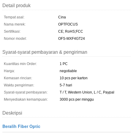
Detail produk
Tempat asal:
Cina
Nama merek:
OPTFOCUS
Sertifikasi:
CE; RoHS;FCC
Nomor model:
OFS-MXF4GT24
Syarat-syarat pembayaran & pengiriman
Kuantitas min Order:
1 PC
Harga:
negotiable
Kemasan rincian:
10 pcs per karton
Waktu pengiriman:
5-7 hari
Syarat-syarat pembayaran:
T / T, Western Union, L / C, Paypal
Menyediakan kemampuan:
3000 pcs per minggu
Deskripsi
Beralih Fiber Optic