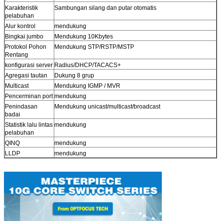
Karakteristik
Sambungan silang dan putar otomatis
pelabuhan
Alur kontrol
mendukung
Bingkai jumbo
Mendukung 10Kbytes
Protokol Pohon
Mendukung STP/RSTP/MSTP
Rentang
konfigurasi server
Radius/DHCP/TACACS+
Agregasi tautan
Dukung 8 grup
Multicast
Mendukung IGMP / MVR
Pencerminan port
mendukung
Penindasan
Mendukung unicast/multicast/broadcast
badai
Statistik lalu lintas
mendukung
pelabuhan
QINQ
mendukung
LLDP
mendukung