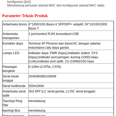
konfigurasi QinQ.
Mendukung penuaan alamat MAC dan konfigurasi alamat MAC statis
Parameter Teknis Produk
Antarmuka bisnis
4*1000/10G Basis-X SFP/SFP+ adaptif, 24*10/100/1000
Basis T
Antarmuka
1 port kontrol RJ45 konsol/port USB
manajemen
Konektor daya
Terminal 4P Phoenix dan tripod AC dengan sakelar,
redundansi catu daya ganda
Lampu LED
Indikator daya: PWR (hijau);indikator sistem: SYS
(hijau);indikator port jaringan: kuning (1000) hijau
(Link);indikator port optik: 1G (100M)/10G hijau
Pasangan
0-100m (CAT5e, CAT6)
bengkok
Serat mode
20/40/60/80/100KM
tunggal
Serat multimode
550m/2KM
Antarmuka serat
Slot SFP (LC serat ganda, LC/SC serat tunggal)
optik
Topologi Ring
mendukung
Star
topologi Bus
mendukung
Pohon topologi
mendukung