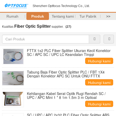
Shenzhen Optfocus Technology Co., Ltd.
Rumah
Produk
Tentang kami
Tur Pabrik
>>
Fiber Optic Splitter
Kualitas
supplier.
(27)
FTTX 1x2 PLC Fiber Splitter Ukuran Kecil Konektor
SC / APC SC / UPC LC Keandalan Tinggi
Hubungi kami
Tabung Baja Fiber Optic Splitter PLC / FBT 1X4
Dengan Konektor APC SC Untuk ONU FTTX
Hubungi kami
Kehilangan Kabel Serat Optik Rugi Rendah SC /
UPC / APC Mini 1 * 8 1m 1.5m 3 m Optioal
Hubungi kami
SC / UPC / APC 2x32 PLC Fiber Optic Splitter ABS