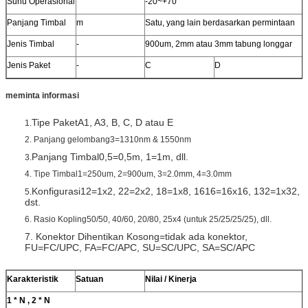
Suhu Operasional
-20~+70
Panjang Timbal
m
Satu, yang lain berdasarkan permintaan
Jenis Timbal
-
900um, 2mm atau 3mm tabung longgar
Jenis Paket
-
C
D
meminta informasi
Tipe PaketA1, A3, B, C, D atau E
1.
2. Panjang gelombang3=1310nm & 1550nm
Panjang Timbal0,5=0,5m, 1=1m, dll.
3.
4. Tipe Timbal1=250um, 2=900um, 3=2.0mm, 4=3.0mm
Konfigurasi12=1x2, 22=2x2, 18=1x8, 1616=16x16, 132=1x32,
5.
dst.
6. Rasio Kopling50/50, 40/60, 20/80, 25x4 (untuk 25/25/25/25), dll.
7. Konektor Dihentikan Kosong=tidak ada konektor,
FU=FC/UPC, FA=FC/APC, SU=SC/UPC, SA=SC/APC
Karakteristik
Satuan
Nilai / Kinerja
1 * N , 2 * N