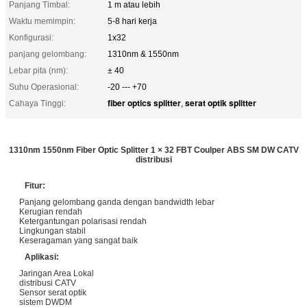
Panjang Timbal:
1 m atau lebih
Waktu memimpin:
5-8 hari kerja
Konfigurasi:
1x32
panjang gelombang:
1310nm & 1550nm
Lebar pita (nm):
± 40
Suhu Operasional:
-20 --- +70
fiber optics splitter
serat optik splitter
Cahaya Tinggi:
,
1310nm 1550nm Fiber Optic Splitter 1 × 32 FBT Coulper ABS SM DW CATV
distribusi
Fitur:
Panjang gelombang ganda dengan bandwidth lebar
Kerugian rendah
Ketergantungan polarisasi rendah
Lingkungan stabil
Keseragaman yang sangat baik
Aplikasi:
Jaringan Area Lokal
distribusi CATV
Sensor serat optik
sistem DWDM