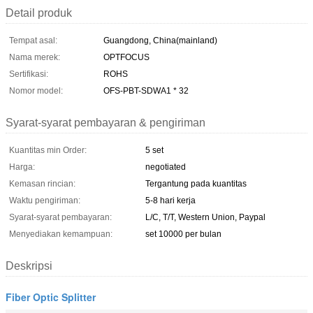
Detail produk
Tempat asal:
Guangdong, China(mainland)
Nama merek:
OPTFOCUS
Sertifikasi:
ROHS
Nomor model:
OFS-PBT-SDWA1 * 32
Syarat-syarat pembayaran & pengiriman
Kuantitas min Order:
5 set
Harga:
negotiated
Kemasan rincian:
Tergantung pada kuantitas
Waktu pengiriman:
5-8 hari kerja
Syarat-syarat pembayaran:
L/C, T/T, Western Union, Paypal
Menyediakan kemampuan:
set 10000 per bulan
Deskripsi
Fiber Optic Splitter