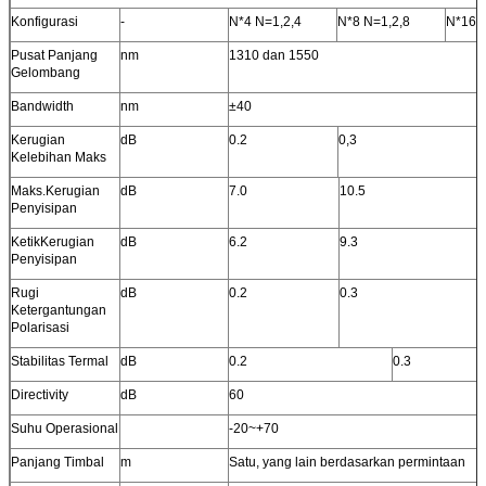
Konfigurasi
-
N*4 N=1,2,4
N*8 N=1,2,8
N*16 
Pusat Panjang
nm
1310 dan 1550
Gelombang
Bandwidth
nm
±40
Kerugian
dB
0.2
0,3
Kelebihan Maks
Maks.Kerugian
dB
7.0
10.5
Penyisipan
KetikKerugian
dB
6.2
9.3
Penyisipan
Rugi
dB
0.2
0.3
Ketergantungan
Polarisasi
Stabilitas Termal
dB
0.2
0.3
Directivity
dB
60
Suhu Operasional
-20~+70
Panjang Timbal
m
Satu, yang lain berdasarkan permintaan