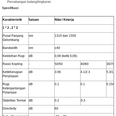
Percabangan batang/lingkaran
Spesifikasi
Karakteristik
Satuan
Nilai / Kinerja
1 * 2 , 2 * 2
Pusat Panjang
nm
1310 dan 1550
Gelombang
Bandwidth
nm
±40
Kelebihan Rugi
dB
0,08 (ketik 0,06)
Rasio Kopling
-
50/50
40/60
30/70
KetikKerugian
dB
3.06
4.1/2.3
5.3/1.6
Penyisipan
Rugi
dB
0.1
0.1
0.15/0
Ketergantungan
Polarisasi
Stabilitas Termal
dB
0.2
0.3
Directivity
dB
60