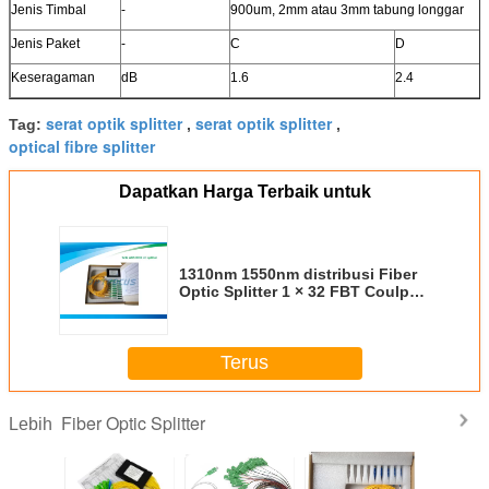
Jenis Timbal
-
900um, 2mm atau 3mm tabung longgar
Jenis Paket
-
C
D
Keseragaman
dB
1.6
2.4
serat optik splitter
serat optik splitter
Tag:
,
,
optical fibre splitter
Dapatkan Harga Terbaik untuk
1310nm 1550nm distribusi Fiber
Optic Splitter 1 × 32 FBT Coulper
ABS SM DW CATV
Terus
Fiber Optic Splitter
Lebih