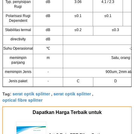
Typ. penyisipan
dB
3.06
4.1 / 2.3
Rugi
Polarisasi Rugi
dB
≤0.1
≤0.1
Dependent
Stabilitas termal
dB
≤0.2
≤0.3
directivity
dB
Suhu Operasional
℃
-2
memimpin
m
Satu, orang l
panjang
memimpin Jenis
-
900um, 2mm atau
Jenis paket
-
C
D
serat optik splitter
serat optik splitter
Tag:
,
,
optical fibre splitter
Dapatkan Harga Terbaik untuk