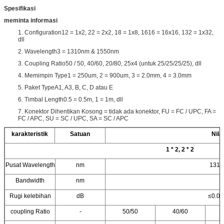
Spesifikasi
meminta informasi
1. Configuration12 = 1x2, 22 = 2x2, 18 = 1x8, 1616 = 16x16, 132 = 1x32,
dll
2. Wavelength3 = 1310nm & 1550nm
3. Coupling Ratio50 / 50, 40/60, 20/80, 25x4 (untuk 25/25/25/25), dll
4. Memimpin Type1 = 250um, 2 = 900um, 3 = 2.0mm, 4 = 3.0mm
5. Paket TypeA1, A3, B, C, D atau E
6. Timbal Length0.5 = 0.5m, 1 = 1m, dll
7. Konektor Dihentikan Kosong = tidak ada konektor, FU = FC / UPC, FA =
FC / APC, SU = SC / UPC, SA = SC / APC
karakteristik
Satuan
Nilai
1 * 2, 2 * 2
Pusat Wavelength
nm
1310
Bandwidth
nm
Rugi kelebihan
dB
≤0.08 
coupling Ratio
-
50/50
40/60