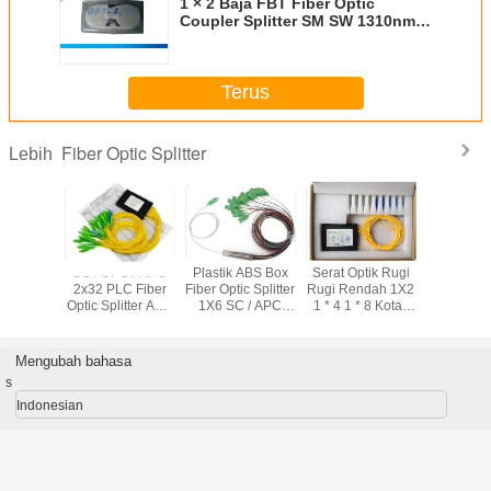
1 × 2 Baja FBT Fiber Optic
Coupler Splitter SM SW 1310nm
1550nm Fiber Coupling
Terus
Fiber Optic Splitter
Lebih
an Kabel
SC / UPC / APC
Plastik ABS Box
Serat Optik Rugi
FTTX 1x
tik Rugi
2x32 PLC Fiber
Fiber Optic Splitter
Rugi Rendah 1X2
Fiber Sp
SC / UPC
Optic Splitter ABS
1X6 SC / APC
1 * 4 1 * 8 Kotak
Ukuran 
ni 1 * 8
Modul Untuk
Untuk Sistem
Plastik ABS SC /
Konektor
5m 3 m
FTTH 1260 ~
Telecommunicatioin
APC Untuk
APC SC /
ioal
1650nm
Jaringan Area
Keandalan
Mengubah bahasa
Lokal
s
Indonesian