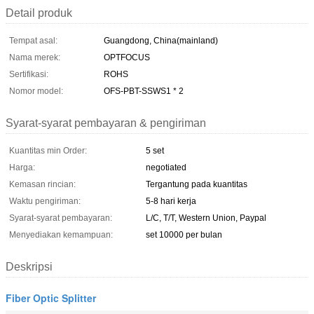
Detail produk
Tempat asal:
Guangdong, China(mainland)
Nama merek:
OPTFOCUS
Sertifikasi:
ROHS
Nomor model:
OFS-PBT-SSWS1 * 2
Syarat-syarat pembayaran & pengiriman
Kuantitas min Order:
5 set
Harga:
negotiated
Kemasan rincian:
Tergantung pada kuantitas
Waktu pengiriman:
5-8 hari kerja
Syarat-syarat pembayaran:
L/C, T/T, Western Union, Paypal
Menyediakan kemampuan:
set 10000 per bulan
Deskripsi
Fiber Optic Splitter