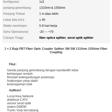
Konfigurasi:
1x2
panjang gelombang:
1310nm & 1550nm
Panjang Timbal:
1 m atau lebih
Lebar pita (nm):
± 40
Waktu memimpin:
5-8 hari kerja
Suhu Operasional:
-20 --- +70
fiber optics splitter
serat optik splitter
Cahaya Tinggi:
,
1 × 2 Baja FBT Fiber Optic Coupler Splitter SM SW 1310nm 1550nm Fiber
Coupling
Fitur:
Ganda panjang gelombang dengan bandwidth lebar
kehilangan rendah
Rendah ketergantungan polarisasi
lingkungan yang stabil
keseragaman baik
Aplikasi:
Local Area Network
distribusi CATV
sensor serat optik
sistem DWDM
Trunk / loop bercabang