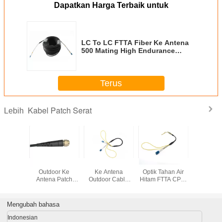
Dapatkan Harga Terbaik untuk
LC To LC FTTA Fiber Ke Antena
500 Mating High Endurance
Atenuasi
Terus
Kabel Patch Serat
Lebih
Serat FTTA
CPRI FTTA Fiber
Konektor Serat
Serat 
Outdoor Ke
Ke Antena
Optik Tahan Air
Outdoo
Antena Patch
Outdoor Cable
Hitam FTTA CPRI
Antena 
Cord AARC
Assemblies
ZTE Port
Cord 
Cocok Dengan
Dengan Mudah
Perangkat
Cocok D
Konektor ODC
Tambahkan /
Didedikasikan
Konekto
Mengubah bahasa
Pasang
Indonesian