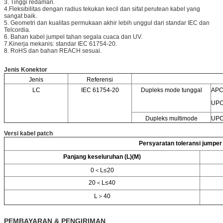
3. Tinggi redaman.
4.Fleksibilitas dengan radius tekukan kecil dan sifat perutean kabel yang
sangat baik.
5. Geometri dan kualitas permukaan akhir lebih unggul dari standar IEC dan
Telcordia.
6. Bahan kabel jumpel tahan segala cuaca dan UV.
7.Kinerja mekanis: standar IEC 61754-20.
8. RoHS dan bahan REACH sesuai.
Jenis Konektor
Jenis
Referensi
LC
IEC 61754-20
Dupleks mode tunggal
APC:
UPC:
Dupleks multimode
UPC:
Versi kabel patch
Persyaratan toleransi jumper
Panjang keseluruhan (L)
(
M
)
0＜L≤20
20＜L≤40
L＞40
PEMBAYARAN & PENGIRIMAN