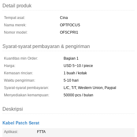
Detail produk
Tempat asal:
Cina
Nama merek:
OPTFOCUS
Nomor model:
OFSCPRI1
Syarat-syarat pembayaran & pengiriman
Kuantitas min Order:
Bagian 1
Harga:
USD 5~10 / piece
Kemasan rincian:
1 buah / kotak
Waktu pengiriman:
5-10 hari
Syarat-syarat pembayaran:
L/C, T/T, Western Union, Paypal
Menyediakan kemampuan:
50000 pcs / bulan
Deskripsi
Kabel Patch Serat
Aplikasi:
FTTA