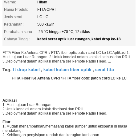
Warna:
Hitam
Nama Produk:
FTTA CPRI
Jenis serat::
LC-LC
Ketahanan:
500 kawin
Perubahan suhu:
-25 °C hingga +70 °C, 12 siklus
kabel serat optik luar ruangan
kabel drop ke-18
Cahaya Tinggi:
,
FTTA Fiber Ke Antena CPRI / FTTA fiber optic patch cord LC ke LC Aplikasi 1.
Multi-tujuan Luar Ruangan. 2.Untuk koneksi antara kotak distribusi dan RRH.
3.Deployment dalam aplikasi menara sel Remote Radio Head. ...
ft drop kabel
kabel kolam fiber optik
serat ftta
Tag:
,
,
FTTA Fiber Ke Antena CPRI / FTTA fiber optic patch cord LC ke LC
Aplikasi
1. Multi-tujuan Luar Ruangan.
2.Untuk koneksi antara kotak distribusi dan RRH.
3.Deployment dalam aplikasi menara sel Remote Radio Head.
Fitur
1. Mudah menambahkan/memasang kabel jumper untuk ekspansi di masa
mendatang.
2. Kehilangan penyisipan rendah dan kerugian tambahan.