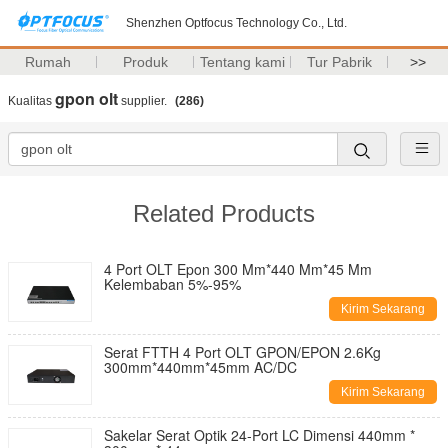
Shenzhen Optfocus Technology Co., Ltd.
Rumah
Produk
Tentang kami
Tur Pabrik
>>
gpon olt
Kualitas
supplier.
(286)
Related Products
4 Port OLT Epon 300 Mm*440 Mm*45 Mm
Kelembaban 5%-95%
Kirim Sekarang
Serat FTTH 4 Port OLT GPON/EPON 2.6Kg
300mm*440mm*45mm AC/DC
Kirim Sekarang
Sakelar Serat Optik 24-Port LC Dimensi 440mm *