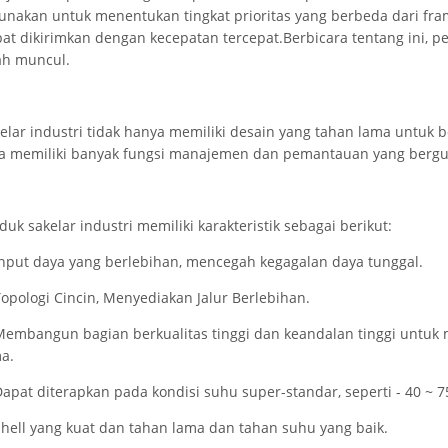
unakan untuk menentukan tingkat prioritas yang berbeda dari fra
at dikirimkan dengan kecepatan tercepat.Berbicara tentang ini, per
ah muncul.
elar industri tidak hanya memiliki desain yang tahan lama untuk be
a memiliki banyak fungsi manajemen dan pemantauan yang bergu
duk sakelar industri memiliki karakteristik sebagai berikut:
Input daya yang berlebihan, mencegah kegagalan daya tunggal.
Topologi Cincin, Menyediakan Jalur Berlebihan.
Membangun bagian berkualitas tinggi dan keandalan tinggi untuk
a.
Dapat diterapkan pada kondisi suhu super-standar, seperti - 40 ~ 
Shell yang kuat dan tahan lama dan tahan suhu yang baik.