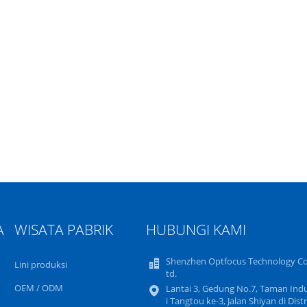
A
WISATA PABRIK
HUBUNGI KAMI
Shenzhen Optfocus Technology Co.
Lini produksi
td.
OEM / ODM
Lantai 3, Gedung No.7, Taman Indu
i Tangtou ke-3, Jalan Shiyan di Distr