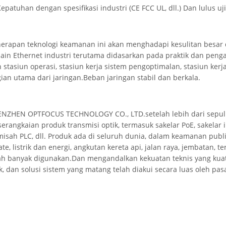
Kepatuhan dengan spesifikasi industri (CE FCC UL, dll.) Dan lulus u
erapan teknologi keamanan ini akan menghadapi kesulitan besar da
ain Ethernet industri terutama didasarkan pada praktik dan penga
 stasiun operasi, stasiun kerja sistem pengoptimalan, stasiun kerja
ian utama dari jaringan.Beban jaringan stabil dan berkala.
NZHEN OPTFOCUS TECHNOLOGY CO., LTD.setelah lebih dari sepul
serangkaian produk transmisi optik, termasuk sakelar PoE, sakelar
isah PLC, dll. Produk ada di seluruh dunia, dalam keamanan publik,
ate, listrik dan energi, angkutan kereta api, jalan raya, jembatan,
ah banyak digunakan.Dan mengandalkan kekuatan teknis yang kuat, 
k, dan solusi sistem yang matang telah diakui secara luas oleh pas