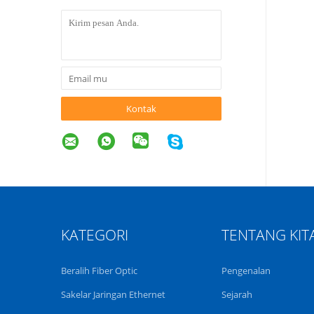
Kontak
KATEGORI
TENTANG KIT
Beralih Fiber Optic
Pengenalan
Sakelar Jaringan Ethernet
Sejarah