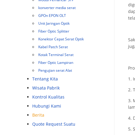
dig
konverter media serat
dap
GPOn EPON OLT
tel
Unit Jaringan Optik
Fiber Optic Splitter
Konektor Cepat Serat Optik
Sak
jug
Kabel Patch Serat
Kotak Terminal Serat
Fiber Optic Lampiran
Pro
Pengujian serat Alat
Tentang Kita
1. 
Wisata Pabrik
2. 
Kontrol Kualitas
3. 
Hubungi Kami
lam
Berita
4. 
Quote Request Suatu
5. 