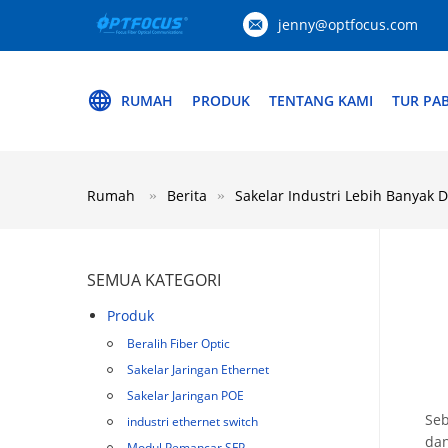
jenny@optfocus.com
RUMAH
PRODUK
TENTANG KAMI
TUR PAB
Rumah
Berita
Sakelar Industri Lebih Banya
SEMUA KATEGORI
Produk
Beralih Fiber Optic
Sakelar Jaringan Ethernet
Sakelar Jaringan POE
Seb
industri ethernet switch
dan
Modul Pemancar SFP