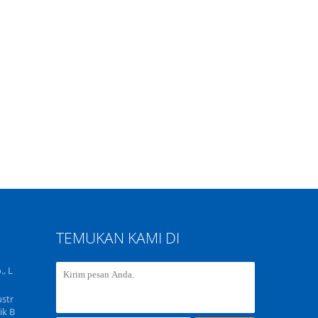
TEMUKAN KAMI DI
, L
str
ik B