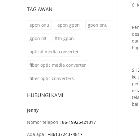
6. 
TAG AWAN
epon onu
epon gpon
gpon onu
Pen
des
gpon olt
ftth gpon
dan
bag
optical media converter
fiber optic media converter
SHE
ke 
fiber optic converters
pem
est
HUBUNGI KAMI
tel
bai
Jenny
Nomor telepon :
86-19925421817
Ada apa :
+
8613724374817