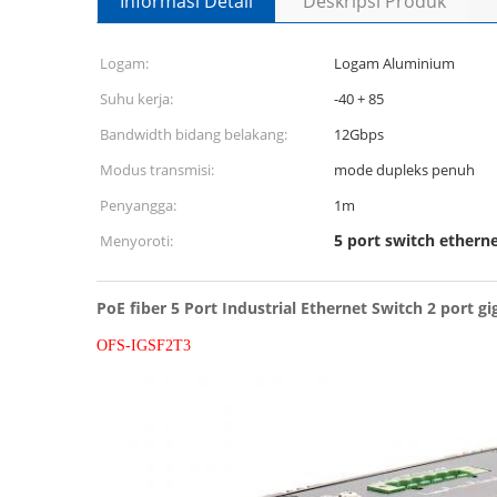
Informasi Detail
Deskripsi Produk
Logam:
Logam Aluminium
Suhu kerja:
-40 + 85
Bandwidth bidang belakang:
12Gbps
Modus transmisi:
mode dupleks penuh
Penyangga:
1m
5 port switch etherne
Menyoroti:
PoE fiber 5 Port Industrial Ethernet Switch 2 port gi
OFS-IGSF2T3