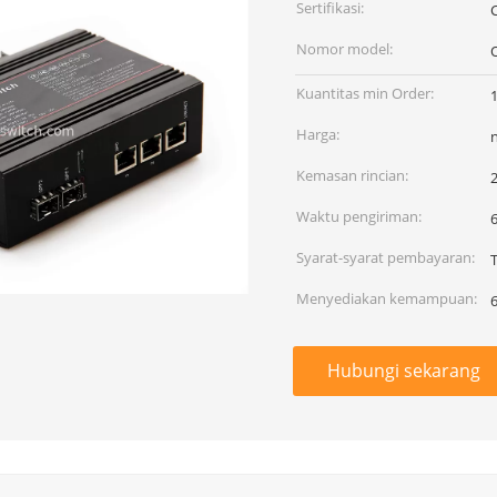
Sertifikasi:
Nomor model:
Kuantitas min Order:
Harga:
Kemasan rincian:
Waktu pengiriman:
6
Syarat-syarat pembayaran:
T
Menyediakan kemampuan:
Hubungi sekarang