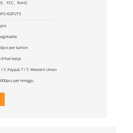
CE、FCC、RoHS
OFS-IGSF2T3
1pcs
negotiable
20pcs per karton
-9 hari kerja
 / T, Paypal, T / T, Western Union
6000pcs per minggu