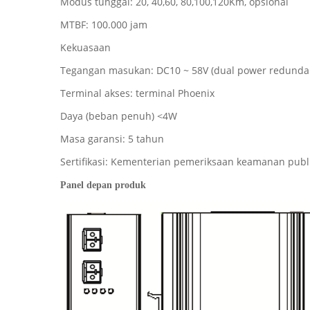
Modus tunggal: 20, 40,60, 80,100,120Km, opsional
MTBF: 100.000 jam
Kekuasaan
Tegangan masukan: DC10 ~ 58V (dual power redunda
Terminal akses: terminal Phoenix
Daya (beban penuh) <4W
Masa garansi: 5 tahun
Sertifikasi: Kementerian pemeriksaan keamanan publi
Panel depan produk