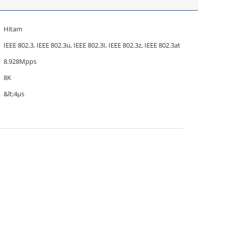
Hitam
IEEE 802.3, IEEE 802.3u, IEEE 802.3I, IEEE 802.3z, IEEE 802.3at
8.928Mpps
8K
&lt;4μs