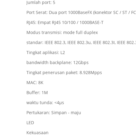
Jumlah port: 5
Port Serat: Dua port 1000BaseFX (konektor SC / ST / FC 
RJ45: Empat RJ45 10/100 / 1000BASE-T
Modus transmisi: mode full duplex
standar: IEEE 802.3, IEEE 802.3u, IEEE 802.3I, IEEE 802.
Tingkat aplikasi: L2
bandwidth backplane: 12Gbps
Tingkat penerusan paket: 8.928Mpps
MAC: 8K
Buffer: 1M
waktu tunda: <4μs
Pertukaran: Simpan - maju
LED
Kekuasaan