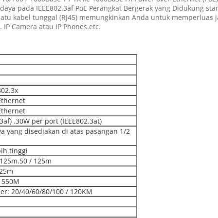
aya pada IEEE802.3af PoE Perangkat Bergerak yang Didukung stan
tu kabel tunggal (RJ45) memungkinkan Anda untuk memperluas jari
. IP Camera atau IP Phones.etc.
802.3x
Ethernet
Ethernet
3af) .30W per port (IEEE802.3at)
a yang disediakan di atas pasangan 1/2
ih tinggi
 125m.50 / 125m
125m
r 550M
ber: 20/40/60/80/100 / 120KM