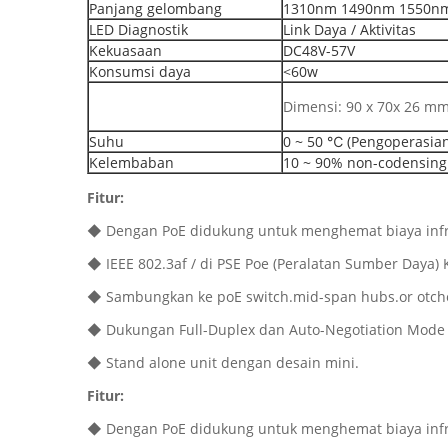
Panjang gelombang
1310nm 1490nm 1550n
LED Diagnostik
Link Daya / Aktivitas
Kekuasaan
DC48V-57V
Konsumsi daya
<60w
Dimensi: 90 x 70x 26 m
Suhu
0 ~ 50 ℃ (Pengoperasian
Kelembaban
10 ~ 90% non-codensing
Fitur:
◆ Dengan PoE didukung untuk menghemat biaya infr
◆ IEEE 802.3af / di PSE Poe (Peralatan Sumber Daya)
◆ Sambungkan ke poE switch.mid-span hubs.or otche
◆ Dukungan Full-Duplex dan Auto-Negotiation Mode u
◆ Stand alone unit dengan desain mini.
Fitur:
◆ Dengan PoE didukung untuk menghemat biaya infr