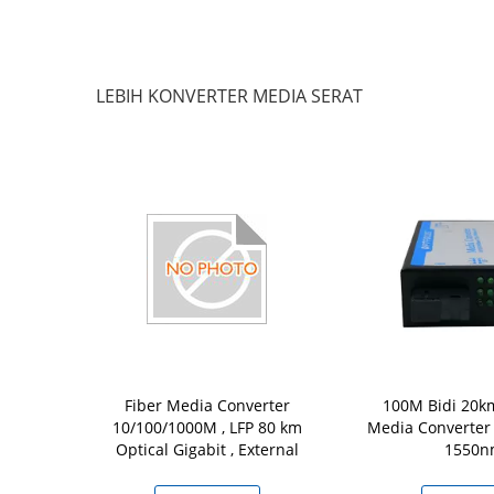
LEBIH KONVERTER MEDIA SERAT
 Media Serat
Fiber Media Converter
100M Bidi 20k
Media Optik
10/100/1000M , LFP 80 km
Media Converte
nyambungan
Optical Gigabit , External
1550n
s