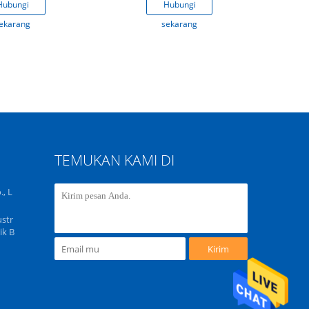
Hubungi
Hubungi
H
ekarang
sekarang
s
TEMUKAN KAMI DI
, L
str
ik B
Kirim