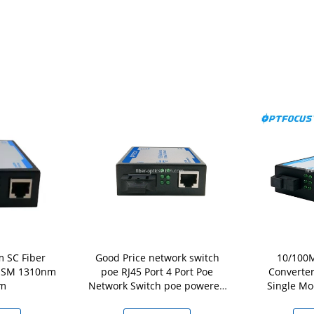
m SC Fiber
Good Price network switch
10/100M
r SM 1310nm
poe RJ45 Port 4 Port Poe
Converte
m
Network Switch poe powered
Single Mo
gigabit switch
Un