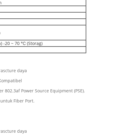
m
m
) -20 ~ 70 ℃ (Storag)
ascture daya
 Kompatibel
r 802.3af Power Source Equipment (PSE).
ntuk Fiber Port.
ascture daya