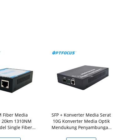
 Fiber Media
SFP + Konverter Media Serat
Fiber Me
r 20km 1310NM
10G Konverter Media Optik
10/100/1000M , L
del Single Fiber
Mendukung Penyambungan
Optical Gi
tuk FTTH
Panas