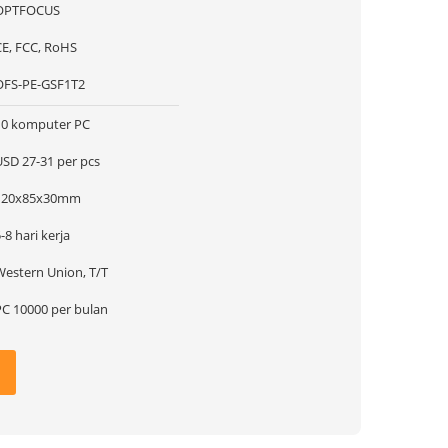
OPTFOCUS
CE, FCC, RoHS
OFS-PE-GSF1T2
10 komputer PC
USD 27-31 per pcs
120x85x30mm
-8 hari kerja
Western Union, T/T
PC 10000 per bulan