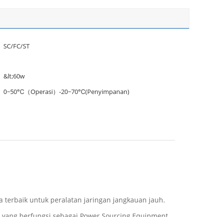
SC/FC/ST
&lt;60w
0~50℃（Operasi）-20~70℃(Penyimpanan)
a terbaik untuk peralatan jaringan jangkauan jauh.
E) yang berfungsi sebagai Power Sourcing Equipment