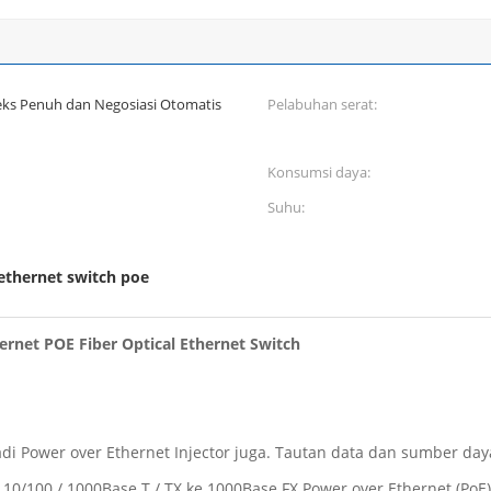
s Penuh dan Negosiasi Otomatis
Pelabuhan serat:
Konsumsi daya:
Suhu:
ethernet switch poe
ernet POE Fiber Optical Ethernet Switch
di Power over Ethernet Injector juga. Tautan data dan sumber day
10/100 / 1000Base T / TX ke 1000Base FX Power over Ethernet (Po