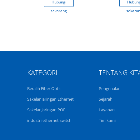
gi
Hubungi
Hubung
ng
sekarang
sekara
KATEGORI
TENTANG KIT
Beralih Fiber Optic
Pengenalan
Sakelar Jaringan Ethernet
Sejarah
Sakelar Jaringan POE
Layanan
industri ethernet switch
Tim kami