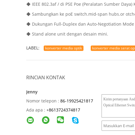
◆ IEEE 802.3af / di PSE Poe (Peralatan Sumber Daya)
◆ Sambungkan ke poE switch.mid-span hubs.or otche
◆ Dukungan Full-Duplex dan Auto-Negotiation Mode u
◆ Stand alone unit dengan desain mini.
LABEL:
konverter media optik
konverter media serat op
RINCIAN KONTAK
Jenny
Nomor telepon :
86-19925421817
Ada apa :
+
8613724374817