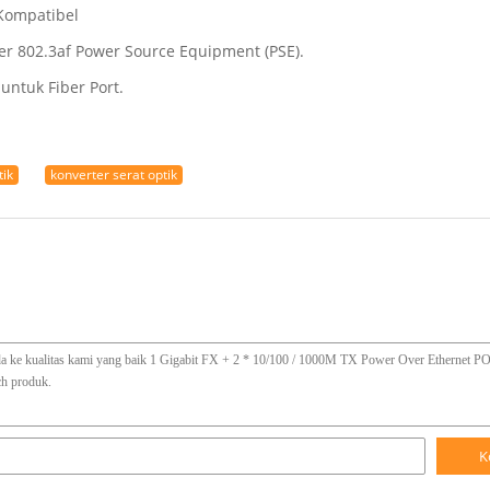
 Kompatibel
r 802.3af Power Source Equipment (PSE).
ntuk Fiber Port.
tik
konverter serat optik
K