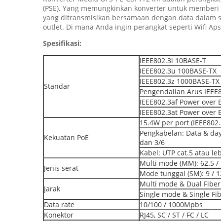
(PSE). Yang memungkinkan konverter untuk memberi d
yang ditransmisikan bersamaan dengan data dalam sa
outlet. Di mana Anda ingin perangkat seperti Wifi Aps
Spesifikasi:
IEEE802.3i 10BASE-T
IEEE802.3u 100BASE-TX
IEEE802.3z 1000BASE-TX
Standar
Pengendalian Arus IEEE
IEEE802.3af Power over 
IEEE802.3at Power over 
15.4W per port (IEEE802.
Pengkabelan: Data & day
Kekuatan PoE
dan 3/6
Kabel: UTP cat.5 atau leb
Multi mode (MM): 62.5 /
Jenis serat
Mode tunggal (SM): 9 / 
Multi mode & Dual Fibe
Jarak
Single mode & Single Fi
Data rate
10/100 / 1000Mpbs
Konektor
RJ45, SC / ST / FC / LC