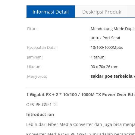
Informasi Detail
Deskripsi Produk
Fitur:
Mendukung Mode Duplek
untuk Port Serat
Kecepatan Data:
10/100/1000Mpbs
Jaminan:
1 tahun
Ukuran:
90 x 70x 26 mm
saklar poe terkelola
Menyoroti:
,
1 Gigabit FX + 2 * 10/100 / 1000M TX Power Over Eth
OFS-PE-GSF1T2
Introduct
ion
Lebih dari Fiber Media Converter dan juga bisa menja
Konverter Media OFS-PE-GSF1T2 ini adalah perangkat 