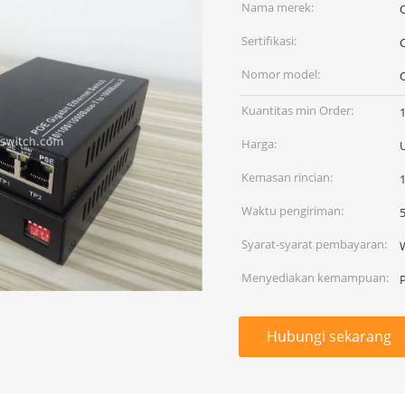
Nama merek:
Sertifikasi:
Nomor model:
Kuantitas min Order:
Harga:
Kemasan rincian:
Waktu pengiriman:
5
Syarat-syarat pembayaran:
Menyediakan kemampuan:
Hubungi sekarang