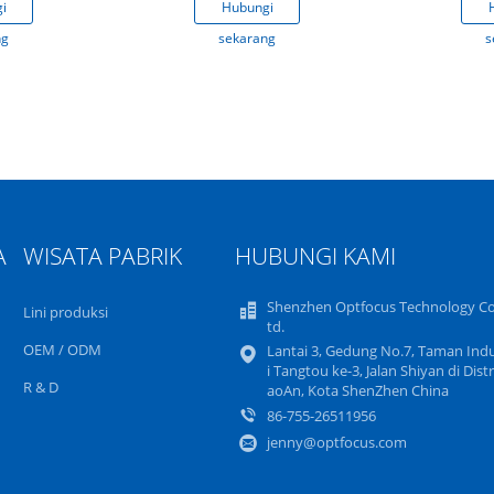
i
Hubungi
ng
sekarang
s
A
WISATA PABRIK
HUBUNGI KAMI
Shenzhen Optfocus Technology Co.
Lini produksi
td.
OEM / ODM
Lantai 3, Gedung No.7, Taman Indu
i Tangtou ke-3, Jalan Shiyan di Distr
R & D
aoAn, Kota ShenZhen China
86-755-26511956
jenny@optfocus.com