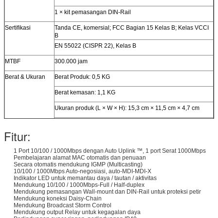
1 × kit pemasangan DIN-Rail
Sertifikasi
Tanda CE, komersial; FCC Bagian 15 Kelas B; Kelas VCCI
B
EN 55022 (CISPR 22), Kelas B
MTBF
300.000 jam
Berat & Ukuran
Berat Produk: 0,5 KG
Berat kemasan: 1,1 KG
Ukuran produk (L × W × H): 15,3 cm × 11,5 cm × 4,7 cm
Ukuran kemasan (L × W × H): 21,6 cm × 20,6 cm × 6,7 cm
Fitur:
Jaminan
5 tahun
1 Port 10/100 / 1000Mbps dengan Auto Uplink ™, 1 port Serat 1000Mbps
Pembelajaran alamat MAC otomatis dan penuaan
Secara otomatis mendukung IGMP (Multicasting)
10/100 / 1000Mbps Auto-negosiasi, auto-MDI-MDI-X
Indikator LED untuk memantau daya / tautan / aktivitas
Mendukung 10/100 / 1000Mbps-Full / Half-duplex
Mendukung pemasangan Wall-mount dan DIN-Rail untuk proteksi petir
Mendukung koneksi Daisy-Chain
Mendukung Broadcast Storm Control
Mendukung output Relay untuk kegagalan daya