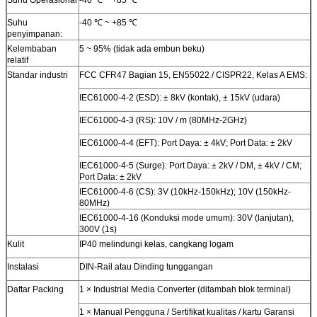
Suhu
-40 ℃ ~ +85 ℃
penyimpanan:
Kelembaban
5 ~ 95% (tidak ada embun beku)
relatif
Standar industri
FCC CFR47 Bagian 15, EN55022 / CISPR22, Kelas A EMS:
IEC61000-4-2 (ESD): ± 8kV (kontak), ± 15kV (udara)
IEC61000-4-3 (RS): 10V / m (80MHz-2GHz)
IEC61000-4-4 (EFT): Port Daya: ± 4kV; Port Data: ± 2kV
IEC61000-4-5 (Surge): Port Daya: ± 2kV / DM, ± 4kV / CM;
Port Data: ± 2kV
IEC61000-4-6 (CS): 3V (10kHz-150kHz); 10V (150kHz-
80MHz)
IEC61000-4-16 (Konduksi mode umum): 30V (lanjutan),
300V (1s)
Kulit
IP40 melindungi kelas, cangkang logam
Instalasi
DIN-Rail atau Dinding tunggangan
Daftar Packing
1 × Industrial Media Converter (ditambah blok terminal)
1 × Manual Pengguna / Sertifikat kualitas / kartu Garansi