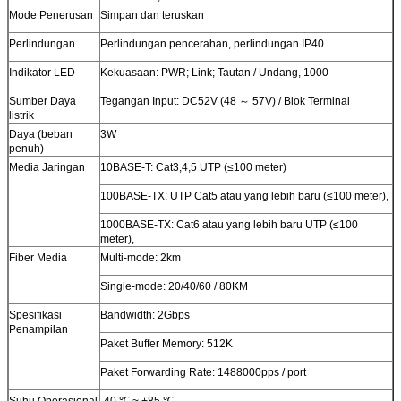
Mode Penerusan
Simpan dan teruskan
Perlindungan
Perlindungan pencerahan, perlindungan IP40
Indikator LED
Kekuasaan: PWR; Link; Tautan / Undang, 1000
Sumber Daya
Tegangan Input: DC52V (48 ～ 57V) / Blok Terminal
listrik
Daya (beban
3W
penuh)
Media Jaringan
10BASE-T: Cat3,4,5 UTP (≤100 meter)
100BASE-TX: UTP Cat5 atau yang lebih baru (≤100 meter),
1000BASE-TX: Cat6 atau yang lebih baru UTP (≤100
meter),
Fiber Media
Multi-mode: 2km
Single-mode: 20/40/60 / 80KM
Spesifikasi
Bandwidth: 2Gbps
Penampilan
Paket Buffer Memory: 512K
Paket Forwarding Rate: 1488000pps / port
Suhu Operasional
-40 ℃ ~ +85 ℃