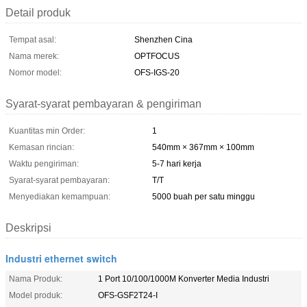
Detail produk
Tempat asal:
Shenzhen Cina
Nama merek:
OPTFOCUS
Nomor model:
OFS-IGS-20
Syarat-syarat pembayaran & pengiriman
Kuantitas min Order:
1
Kemasan rincian:
540mm × 367mm × 100mm
Waktu pengiriman:
5-7 hari kerja
Syarat-syarat pembayaran:
T/T
Menyediakan kemampuan:
5000 buah per satu minggu
Deskripsi
Industri ethernet switch
Nama Produk:
1 Port 10/100/1000M Konverter Media Industri
Model produk:
OFS-GSF2T24-I