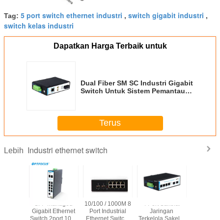
5 port switch ethernet industri
switch gigabit industri
Tag:
,
,
switch kelas industri
Dapatkan Harga Terbaik untuk
Dual Fiber SM SC Industri Gigabit
Switch Untuk Sistem Pemantauan
Lalu Lintas Cerdas Perkotaan
Terus
Industri ethernet switch
Lebih
st Storm
SFP Managed
10/100 / 1000M 8
4 Port Sakelar
24 Port G
olled
Gigabit Ethernet
Port Industrial
Jaringan
Ether
l Ethernet
Switch 2port 100 /
Ethernet Switch,
Terkelola Sakelar
Rackm