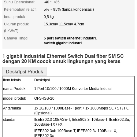
Suhu Operasional:
-40 ~ +85
Kelembaban relatif:
5% ~ 95% (tanpa kondensasi)
berat produk:
0,5 kg
Ukuran produk
15.3cm× 11.5cm× 4.7cm
(L×W×T):
5 port switch ethernet industri
Cahaya Tinggi:
,
switch gigabit industri
1 gigabit Industrial Ethernet Switch Dual fiber SM SC
dengan 20 KM cocok untuk lingkungan yang keras
Deskripsi Produk
Item teknis
Deskripsi
nama Produk
1 Port 10/100 / 1000M Konverter Media Industri
model produk
OFS-IGS-20
Antarmuka
1x 10/100 / 1000Base-T port + 1x 1000Mbps SC / ST / FC
(Opsional)
standar
IEEE802.3 10BASE-T; IEEE802.3i 10Base-T; IEEE802.3u;
100Base-TX / FX;
IEEE802.3ab 100Base-T; IEEE802.3z 100Base-X;
IEEE802.3x;