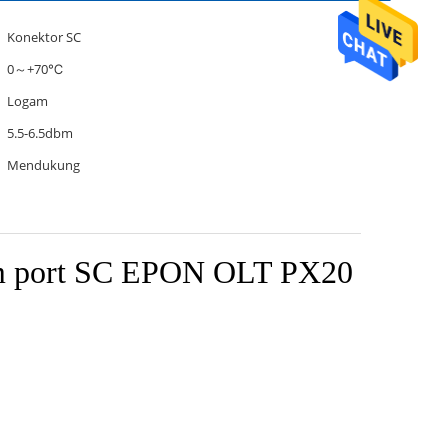
Konektor SC
0～+70℃
Logam
5.5-6.5dbm
Mendukung
km port SC EPON OLT PX20