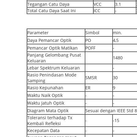
Tegangan Catu Daya
VCC
3.1
Total Catu Daya Saat Ini
ICC
-
Parameter
Simbol
min.
Daya Pemancar Optik
PO
4,5
Pemancar Optik Matikan
POFF
-
Panjang Gelombang Pusat
1480
Keluaran
Lebar Spektrum Keluaran
-
Rasio Penindasan Mode
SMSR
30
Samping
Rasio Kepunahan
ER
9
Waktu Naik Optik
-
-
Waktu Jatuh Optik
-
-
Diagram Mata Optik
Sesuai dengan IEEE Std
Toleransi terhadap Tx
-
-15
Kembali Refleksi
Kecepatan Data
-
-