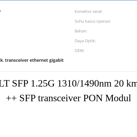
P
Konektor serat:
Suhu kasus operasi:
Bahan:
Daya Optik:
OEM:
ik
transceiver ethernet gigabit
,
OLT SFP 1.25G 1310/1490nm 20 
++ SFP transceiver PON Modul