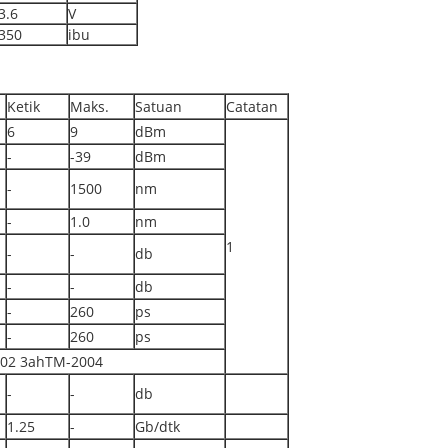
3.6
V
350
ibu
Ketik
Maks.
Satuan
Catatan
6
9
dBm
-
-39
dBm
-
1500
nm
-
1.0
nm
1
-
-
db
-
-
db
-
260
ps
-
260
ps
 802 3ahTM-2004
-
-
db
1.25
-
Gb/dtk