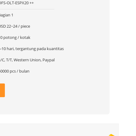
OFS-OLT-ESPX20 ++
Bagian 1
USD 22~24 / piece
10 potong / kotak
-10 hari, tergantung pada kuantitas
/C, T/T, Western Union, Paypal
50000 pcs / bulan