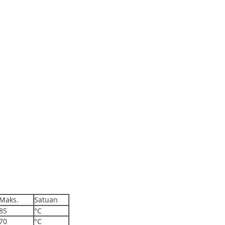
Maks.
Satuan
85
°C
70
°C