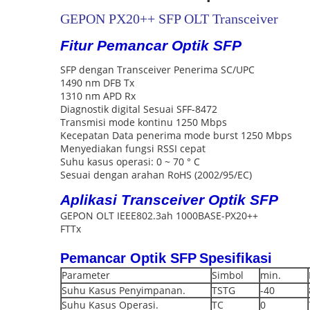
GEPON PX20++ SFP OLT Transceiver
Fitur Pemancar Optik SFP
SFP dengan Transceiver Penerima SC/UPC
1490 nm DFB Tx
1310 nm APD Rx
Diagnostik digital Sesuai SFF-8472
Transmisi mode kontinu 1250 Mbps
Kecepatan Data penerima mode burst 1250 Mbps
Menyediakan fungsi RSSI cepat
Suhu kasus operasi: 0 ~ 70 ° C
Sesuai dengan arahan RoHS (2002/95/EC)
Aplikasi Transceiver Optik SFP
GEPON OLT IEEE802.3ah 1000BASE-PX20++
FTTx
Pemancar Optik SFP
Spesifikasi
Parameter
Simbol
min.
Suhu Kasus Penyimpanan.
TSTG
-40
Suhu Kasus Operasi.
TC
0