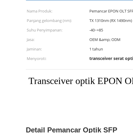
Nama Produk:
Pemancar EPON OLT SF
Panjang gelombang (nm):
TX 1310nm (RX 1490nm)
Suhu Penyimpanan:
-40~+85
Jasa:
OEM &amp; ODM
Jaminan:
1 tahun
transceiver serat opt
Menyoroti:
Transceiver optik EPON 
Detail Pemancar Optik SFP