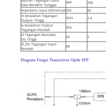
Ayunan Tegangan Input
VPP
200
Data Berakhir Tunggal
Impedansi Input Diferensial
ZIN
80
IX kesalahan Tegangan
VOH
2.4
Output- Tinggi
Ix kesalahan Oulput
VOL
-
Tegangan-Rendah
IX Tegangan Masukan
20
2
Dis.Tinggi
IX_Dis Tegangan Input-
08
-
Rendah
Diagram Fungsi Transceiver Optik SFP