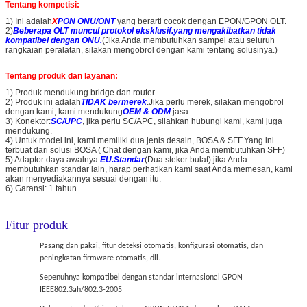
Tentang kompetisi:
1) Ini adalah
X
PON ONU/ONT
yang berarti cocok dengan EPON/GPON OLT.
2)
Beberapa OLT muncul protokol eksklusif.yang mengakibatkan tidak
kompatibel dengan ONU.
(Jika Anda membutuhkan sampel atau seluruh
rangkaian peralatan, silakan mengobrol dengan kami tentang solusinya.)
Tentang produk dan layanan:
1) Produk mendukung bridge dan router.
2) Produk ini adalah
TIDAK bermerek
.Jika perlu merek, silakan mengobrol
dengan kami, kami mendukung
OEM & ODM
jasa
3) Konektor:
SC/UPC
, jika perlu SC/APC, silahkan hubungi kami, kami juga
mendukung.
4) Untuk model ini, kami memiliki dua jenis desain, BOSA & SFF.Yang ini
terbuat dari solusi BOSA ( Chat dengan kami, jika Anda membutuhkan SFF)
5) Adaptor daya awalnya:
EU.Standar
(Dua steker bulat).jika Anda
membutuhkan standar lain, harap perhatikan kami saat Anda memesan, kami
akan menyediakannya sesuai dengan itu.
6) Garansi: 1 tahun.
Fitur produk
Pasang dan pakai, fitur deteksi otomatis, konfigurasi otomatis, dan
peningkatan firmware otomatis, dll.
Sepenuhnya kompatibel dengan standar internasional GPON
IEEE802.3ah/802.3-2005