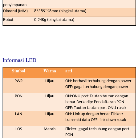
penyimpanan
Dimensi (MM)
85*85*28mm (bingkai utama)
Bobot
0.24Kg (bingkai utama)
Informasi LED
Simbol
Warna
arti
PWR
Hijau
ON: berhasil terhubung dengan power
OFF: gagal terhubung dengan power
PON
Hijau
ON:ONU port Tautan tautan dengan
benar Berkedip: Pendaftaran PON
OFF: Tautan tautan port ONU rusak
LAN
Hijau
ON: Link up dengan benar Flicker:
transmisi data OFF: link down rusak
LOS
Merah
Flicker: gagal terhubung dengan port
PON