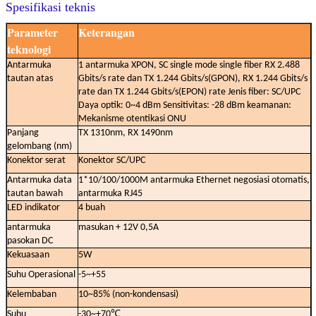
Spesifikasi teknis
Parameter
Keterangan
teknologi
Antarmuka
1 antarmuka XPON, SC single mode single fiber RX 2.488
tautan atas
Gbits/s rate dan TX 1.244 Gbits/s(GPON), RX 1.244 Gbits/s
rate dan TX 1.244 Gbits/s(EPON) rate Jenis fiber: SC/UPC
Daya optik: 0~4 dBm Sensitivitas: -28 dBm keamanan:
Mekanisme otentikasi ONU
Panjang
TX 1310nm, RX 1490nm
gelombang (nm)
Konektor serat
Konektor SC/UPC
Antarmuka data
1*10/100/1000M antarmuka Ethernet negosiasi otomatis,
tautan bawah
antarmuka RJ45
LED indikator
4 buah
antarmuka
masukan + 12V 0,5A
pasokan DC
Kekuasaan
5W
Suhu Operasional
-5~+55
Kelembaban
10~85% (non-kondensasi)
Suhu
-30~+70℃