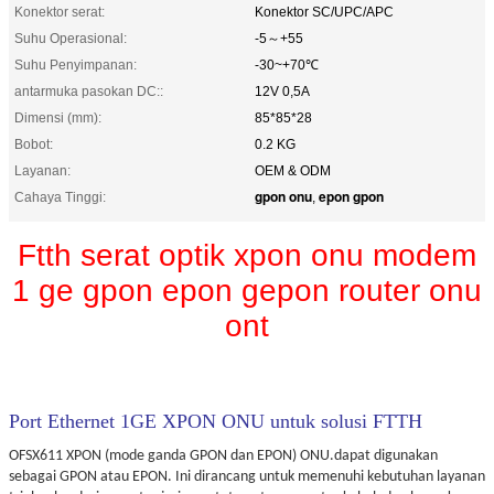
Konektor serat:
Konektor SC/UPC/APC
Suhu Operasional:
-5～+55
Suhu Penyimpanan:
-30~+70℃
antarmuka pasokan DC::
12V 0,5A
Dimensi (mm):
85*85*28
Bobot:
0.2 KG
Layanan:
OEM & ODM
gpon onu
epon gpon
Cahaya Tinggi:
,
Ftth serat optik xpon onu modem
1 ge gpon epon gepon router onu
ont
Port Ethernet 1GE XPON ONU untuk solusi FTTH
OFSX611 XPON (mode ganda GPON dan EPON) ONU.
dapat digunakan
sebagai GPON atau EPON.
Ini dirancang untuk memenuhi kebutuhan layanan