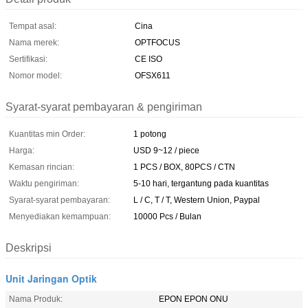
Tempat asal:
Cina
Nama merek:
OPTFOCUS
Sertifikasi:
CE ISO
Nomor model:
OFSX611
Syarat-syarat pembayaran & pengiriman
Kuantitas min Order:
1 potong
Harga:
USD 9~12 / piece
Kemasan rincian:
1 PCS / BOX, 80PCS / CTN
Waktu pengiriman:
5-10 hari, tergantung pada kuantitas
Syarat-syarat pembayaran:
L / C, T / T, Western Union, Paypal
Menyediakan kemampuan:
10000 Pcs / Bulan
Deskripsi
Unit Jaringan Optik
Nama Produk:
EPON EPON ONU