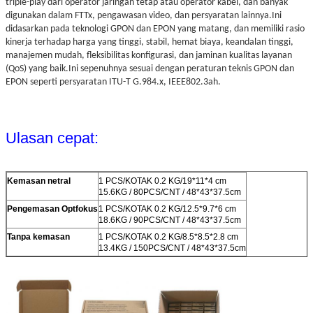
triple-play dari operator jaringan tetap atau operator kabel, dan banyak
digunakan dalam FTTx, pengawasan video, dan persyaratan lainnya.Ini
didasarkan pada teknologi GPON dan EPON yang matang, dan memiliki rasio
kinerja terhadap harga yang tinggi, stabil, hemat biaya, keandalan tinggi,
manajemen mudah, fleksibilitas konfigurasi, dan jaminan kualitas layanan
(QoS) yang baik.Ini sepenuhnya sesuai dengan peraturan teknis GPON dan
EPON seperti persyaratan ITU-T G.984.x, IEEE802.3ah.
Ulasan cepat:
Kemasan netral
1 PCS/KOTAK 0.2 KG/19*11*4 cm
15.6KG / 80PCS/CNT / 48*43*37.5cm
Pengemasan Optfokus
1 PCS/KOTAK 0.2 KG/12.5*9.7*6 cm
18.6KG / 90PCS/CNT / 48*43*37.5cm
Tanpa kemasan
1 PCS/KOTAK 0.2 KG/8.5*8.5*2.8 cm
13.4KG / 150PCS/CNT / 48*43*37.5cm