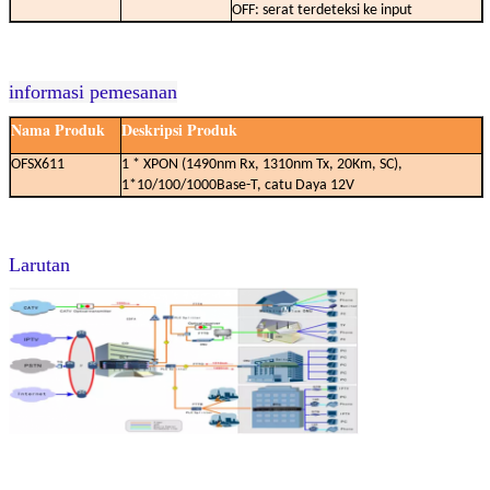
OFF: serat terdeteksi ke input
informasi pemesanan
Nama Produk
Deskripsi Produk
OFSX611
1 * XPON (1490nm Rx, 1310nm Tx, 20Km, SC),
1*10/100/1000Base-T, catu Daya 12V
Larutan