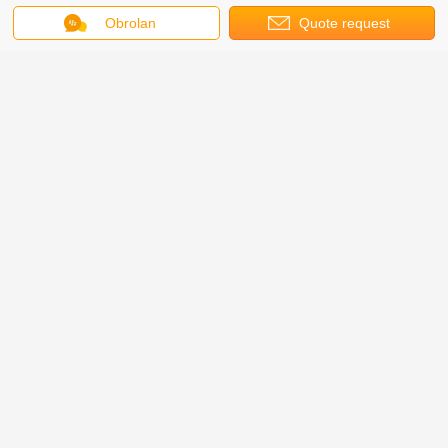
Obrolan
Quote request
suatu
Mesin Uji Produk
Gambar pameran