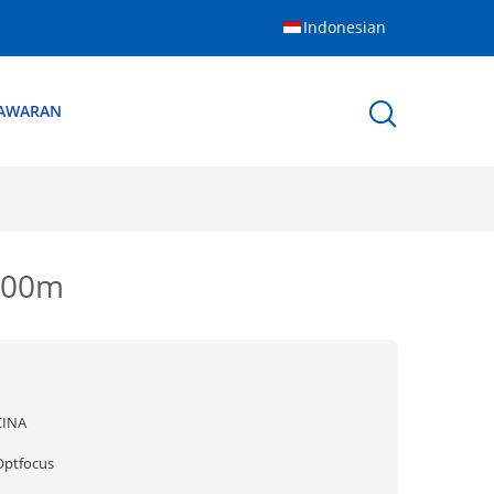
Indonesian
NAWARAN
 300m
CINA
Optfocus