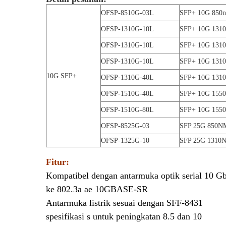
OFSP-8510G-03L
SFP+ 10G 850
OFSP-1310G-10L
SFP+ 10G 131
OFSP-1310G-10L
SFP+ 10G 131
OFSP-1310G-10L
SFP+ 10G 131
10G SFP+
OFSP-1310G-40L
SFP+ 10G 131
OFSP-1510G-40L
SFP+ 10G 155
OFSP-1510G-80L
SFP+ 10G 155
OFSP-8525G-03
SFP 25G 850N
OFSP-1325G-10
SFP 25G 1310
Fitur:
Kompatibel dengan antarmuka optik serial 10 Gb
ke 802.3a ae 10GBASE-SR
Antarmuka listrik sesuai dengan SFF-8431
spesifikasi s untuk peningkatan 8.5 dan 10