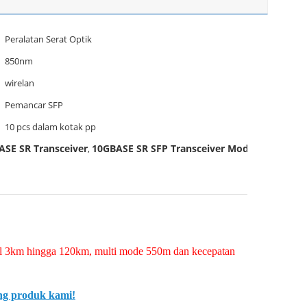
Peralatan Serat Optik
850nm
wirelan
Pemancar SFP
10 pcs dalam kotak pp
ASE SR Transceiver
10GBASE SR SFP Transceiver Module
,
,
al 3km hingga 120km, multi mode 550m dan kecepatan
ng produk kami!