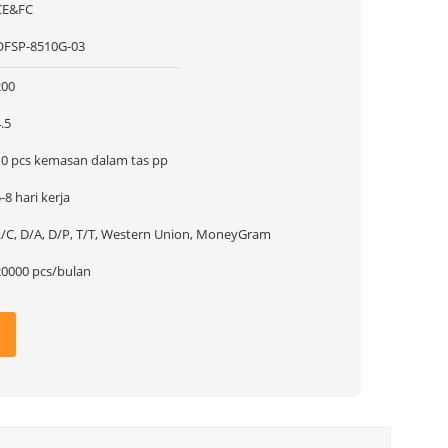
CE&FC
OFSP-8510G-03
200
.5
10 pcs kemasan dalam tas pp
-8 hari kerja
L/C, D/A, D/P, T/T, Western Union, MoneyGram
20000 pcs/bulan