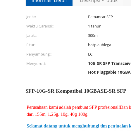
Informasi Detail
Deskripsi Produk
Jenis::
Pemancar SFP
Waktu Garansi::
1 tahun
Jarak::
300m
Fitur::
hotplaublega
Penyambung::
LC
10G SR SFP Transcei
Menyoroti:
Hot Pluggable 10GBA
SFP-10G-SR Kompatibel 10GBASE-SR SFP + 
Perusahaan kami adalah pembuat SFP profesional!Dan 
dari 155m, 1,25g, 10g, 40g 100g.
Selamat datang untuk menghubungi tim penjualan 