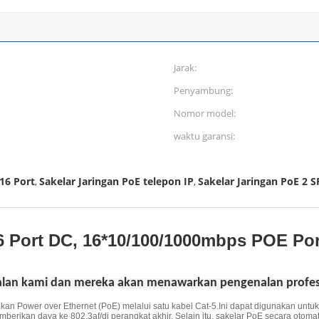
Jarak:
Penyambung:
Nomor model:
waktu garansi:
16 Port
Sakelar Jaringan PoE telepon IP
Sakelar Jaringan PoE 2 S
,
,
 Port DC, 16*10/100/1000mbps POE Por
lan kami dan mereka akan menawarkan pengenalan profesi
kan Power over Ethernet (PoE) melalui satu kabel Cat-5.Ini dapat digunakan unt
emberikan daya ke 802.3af/di perangkat akhir, Selain itu, sakelar PoE secara otom