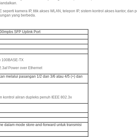
iandalkan.
eperti kamera IP, titik akses WLAN, telepon IP, sistem kontrol akses kantor, dan
ngkungan yang berbeda.
00mpbs SFP Uplink Port
3u 100BASE-TX
2.3af Power over Ethernet
an melalui pasangan 1/2 dan 3/6 atau 4/5 (+) dan
n kontrol aliran dupleks penuh IEEE 802.3x
ame dalam mode store-and-forward untuk transmisi