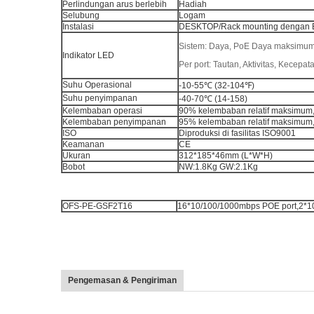
Perlindungan arus berlebih
Hadiah
Selubung
Logam
Instalasi
DESKTOP/Rack mounting dengan B
Sistem: Daya, PoE Daya maksimu
Indikator LED
Per port: Tautan, Aktivitas, Kecepa
Suhu Operasional
-10-55℃ (32-104℉)
Suhu penyimpanan
-40-70℃ (14-158)
Kelembaban operasi
90% kelembaban relatif maksimum
Kelembaban penyimpanan
95% kelembaban relatif maksimum
ISO
Diproduksi di fasilitas ISO9001
Keamanan
CE
Ukuran
312*185*46mm (L*W*H)
Bobot
NW:1.8Kg GW:2.1Kg
OFS-PE-GSF2T16
16*10/100/1000mbps POE port,2*100
Pengemasan & Pengiriman