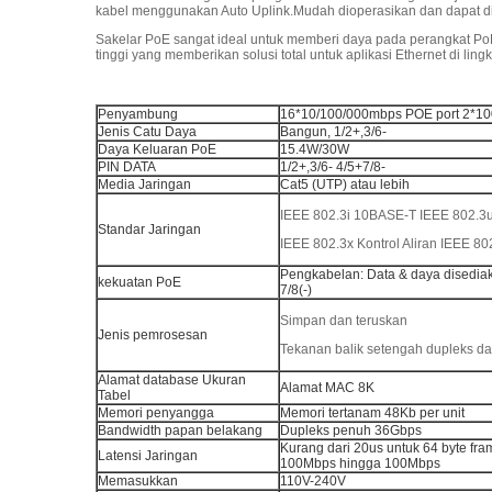
kabel menggunakan Auto Uplink.Mudah dioperasikan dan dapat d
Sakelar PoE sangat ideal untuk memberi daya pada perangkat PoE s
tinggi yang memberikan solusi total untuk aplikasi Ethernet di li
Penyambung
16*10/100/000mbps POE port 2*10
Jenis Catu Daya
Bangun, 1/2+,3/6-
Daya Keluaran PoE
15.4W/30W
PIN DATA
1/2+,3/6- 4/5+7/8-
Media Jaringan
Cat5 (UTP) atau lebih
IEEE 802.3i 10BASE-T IEEE 802.
Standar Jaringan
IEEE 802.3x Kontrol Aliran IEEE 80
Pengkabelan: Data & daya disediak
kekuatan PoE
7/8(-)
Simpan dan teruskan
Jenis pemrosesan
Tekanan balik setengah dupleks da
Alamat database Ukuran
Alamat MAC 8K
Tabel
Memori penyangga
Memori tertanam 48Kb per unit
Bandwidth papan belakang
Dupleks penuh 36Gbps
Kurang dari 20us untuk 64 byte fr
Latensi Jaringan
100Mbps hingga 100Mbps
Memasukkan
110V-240V