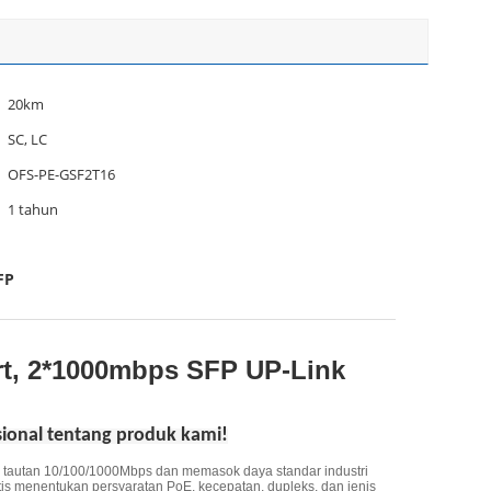
20km
SC, LC
OFS-PE-GSF2T16
1 tahun
FP
t, 2*1000mbps SFP UP-Link
onal tentang produk kami!
uk tautan 10/100/1000Mbps dan memasok daya standar industri
atis menentukan persyaratan PoE, kecepatan, dupleks, dan jenis