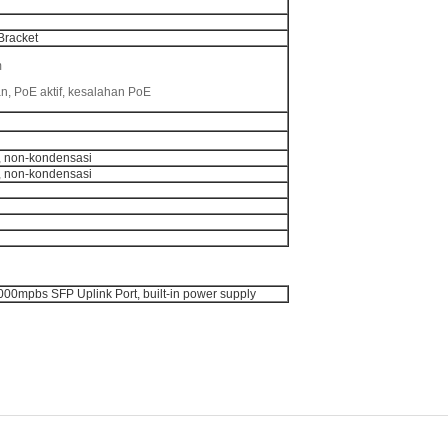
racket
m
tan, PoE aktif, kesalahan PoE
, non-kondensasi
, non-kondensasi
0mpbs SFP Uplink Port, built-in power supply