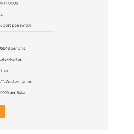
OPTFOCUS
CE
16 port poe switch
1
USD13 per Unit
Kotak/Karton
 hari
T/T, Western Union
70000 per Bulan