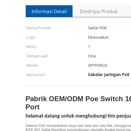
Informasi Detail
Deskripsi Produk
Nama Produk:
Saklar POE
Logo:
Disesuaikan
MOQ:
1
Tempat asal:
Cina
Merek:
OPTFOKUS
Sakelar Jaringan PoE 
Menyoroti:
Pabrik OEM/ODM Poe Switch 16
Port
Selamat datang untuk menghubungi tim penjua
Sakelar PoE menyediakan daya dan data dari satu titik, mengguna
IEEE 802.3af/at.Algoritme penginderaan otomatis tingkat lanjut m