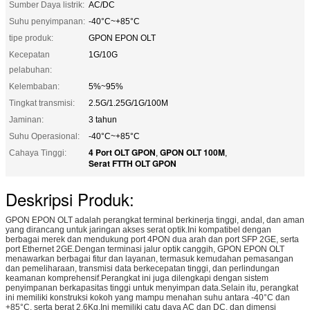
Sumber Daya listrik:
AC/DC
Suhu penyimpanan:
-40°C~+85°C
tipe produk:
GPON EPON OLT
Kecepatan
1G/10G
pelabuhan:
Kelembaban:
5%~95%
Tingkat transmisi:
2.5G/1.25G/1G/100M
Jaminan:
3 tahun
Suhu Operasional:
-40°C~+85°C
4 Port OLT GPON
GPON OLT 100M
Cahaya Tinggi:
,
,
Serat FTTH OLT GPON
Deskripsi Produk:
GPON EPON OLT adalah perangkat terminal berkinerja tinggi, andal, dan aman
yang dirancang untuk jaringan akses serat optik.Ini kompatibel dengan
berbagai merek dan mendukung port 4PON dua arah dan port SFP 2GE, serta
port Ethernet 2GE.Dengan terminasi jalur optik canggih, GPON EPON OLT
menawarkan berbagai fitur dan layanan, termasuk kemudahan pemasangan
dan pemeliharaan, transmisi data berkecepatan tinggi, dan perlindungan
keamanan komprehensif.Perangkat ini juga dilengkapi dengan sistem
penyimpanan berkapasitas tinggi untuk menyimpan data.Selain itu, perangkat
ini memiliki konstruksi kokoh yang mampu menahan suhu antara -40°C dan
+85°C, serta berat 2,6Kg.Ini memiliki catu daya AC dan DC, dan dimensi