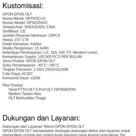
Kustomisasi:
GPON EPON OLT
Nama Merek: OPTFOCUS
Nomor Model: OFSE3504S
Tempat Asal: SHENZHEN, CINA
Sertifikasi: CE
Jumlah Pesanan Minimum: 10PCS
Harga: 157-178
Detail Kemasan: Karton
Waktu Pengiriman: 15 HARI
Ketentuan Pembayaran: L/C, D/A, D/P, T/T, Western Union,
Kemampuan Supply: 100.000 PCS PER BULAN
Jenis Produk: GPON EPON OLT
Suhu Penyimpanan: -40°C~+85°C
Tingkat Transmisi: 2.5G/1.25G/1G/100M
Catu Daya: AC/DC
Konsumsi Daya: ≤20W
Fitur Produk:
Serat FTTH OLT 4 Port OLT GPON/EPON
Modem Tautan Atas
OLT Berkualitas Tinggi
Dukungan dan Layanan:
Dukungan dan Layanan Teknis GPON EPON OLT
GPON EPON OLT menawarkan berbagai dukungan teknis dan layanan untuk
memastikan produk dan sistem Anda berjalan pada kinerja puncaknya.Tim