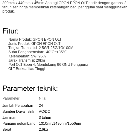
300mm x 440mm x 45mm.Apalagi GPON EPON OLT hadir dengan garansi 3
tahun sehingga memberikan ketenangan bagi pengguna saat menggunakan
produk.
Fitur:
Nama Produk: GPON EPON OLT
Jenis Produk: GPON EPON OLT
Tingkat Transmisi: 2.5G/1.25G/1G/100M
Suhu Pengoperasian: -40°C~+85°C
Kelembaban: 5%~95%
Jarak Transmisi: 20km
Port OLT Epon 4, Mendukung 96 ONU Pengguna
OLT Berkualitas Tinggi
Parameter teknik:
Parameter
Nilai
Jumlah Pelabuhan
24
Sumber Daya listrik
AC/DC
Jaminan
3 tahun
Panjang gelombang
1310nm/1490nm/1550nm
Berat
2,6kg