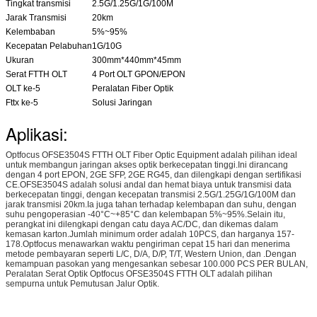
Tingkat transmisi
2.5G/1.25G/1G/100M
Jarak Transmisi
20km
Kelembaban
5%~95%
Kecepatan Pelabuhan
1G/10G
Ukuran
300mm*440mm*45mm
Serat FTTH OLT
4 Port OLT GPON/EPON
OLT ke-5
Peralatan Fiber Optik
Fttx ke-5
Solusi Jaringan
Aplikasi:
Optfocus OFSE3504S FTTH OLT Fiber Optic Equipment adalah pilihan ideal
untuk membangun jaringan akses optik berkecepatan tinggi.Ini dirancang
dengan 4 port EPON, 2GE SFP, 2GE RG45, dan dilengkapi dengan sertifikasi
CE.OFSE3504S adalah solusi andal dan hemat biaya untuk transmisi data
berkecepatan tinggi, dengan kecepatan transmisi 2.5G/1.25G/1G/100M dan
jarak transmisi 20km.Ia juga tahan terhadap kelembapan dan suhu, dengan
suhu pengoperasian -40°C~+85°C dan kelembapan 5%~95%.Selain itu,
perangkat ini dilengkapi dengan catu daya AC/DC, dan dikemas dalam
kemasan karton.Jumlah minimum order adalah 10PCS, dan harganya 157-
178.Optfocus menawarkan waktu pengiriman cepat 15 hari dan menerima
metode pembayaran seperti L/C, D/A, D/P, T/T, Western Union, dan .Dengan
kemampuan pasokan yang mengesankan sebesar 100.000 PCS PER BULAN,
Peralatan Serat Optik Optfocus OFSE3504S FTTH OLT adalah pilihan
sempurna untuk Pemutusan Jalur Optik.