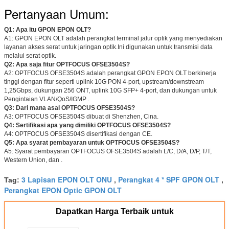
Pertanyaan Umum:
Q1: Apa itu GPON EPON OLT?
A1: GPON EPON OLT adalah perangkat terminal jalur optik yang menyediakan
layanan akses serat untuk jaringan optik.Ini digunakan untuk transmisi data
melalui serat optik.
Q2: Apa saja fitur OPTFOCUS OFSE3504S?
A2: OPTFOCUS OFSE3504S adalah perangkat GPON EPON OLT berkinerja
tinggi dengan fitur seperti uplink 10G PON 4-port, upstream/downstream
1,25Gbps, dukungan 256 ONT, uplink 10G SFP+ 4-port, dan dukungan untuk
Pengintaian VLAN/QoS/IGMP .
Q3: Dari mana asal OPTFOCUS OFSE3504S?
A3: OPTFOCUS OFSE3504S dibuat di Shenzhen, Cina.
Q4: Sertifikasi apa yang dimiliki OPTFOCUS OFSE3504S?
A4: OPTFOCUS OFSE3504S disertifikasi dengan CE.
Q5: Apa syarat pembayaran untuk OPTFOCUS OFSE3504S?
A5: Syarat pembayaran OPTFOCUS OFSE3504S adalah L/C, D/A, D/P, T/T,
Western Union, dan .
3 Lapisan EPON OLT ONU
Perangkat 4 * SPF GPON OLT
Tag:
,
,
Perangkat EPON Optic GPON OLT
Dapatkan Harga Terbaik untuk