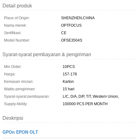
Detail produk
Place of Origin:
SHENZHEN,CHINA
Nama merek:
OPTFOCUS
Sertifikasi:
CE
Model Number:
OFSE3504S
Syarat-syarat pembayaran & pengiriman
Min Order:
10PCS
Harga:
157-178
Kemasan rincian:
Karton
Waktu pengiriman:
15 hari
Syarat-syarat pembayaran:
L/C, D/A, D/P, T/T, Western Union,
Supply Ability:
100000 PCS PER MONTH
Deskripsi
GPOn EPON OLT