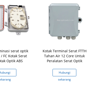
minasi serat optik
Kotak Terminal Serat FTTH
FTH Indo
C / FC Kotak Serat
Tahan Air 12 Core Untuk
Customer
otak Optik ABS
Peralatan Serat Optik
Hubungi
Hubungi
H
ekarang
sekarang
s