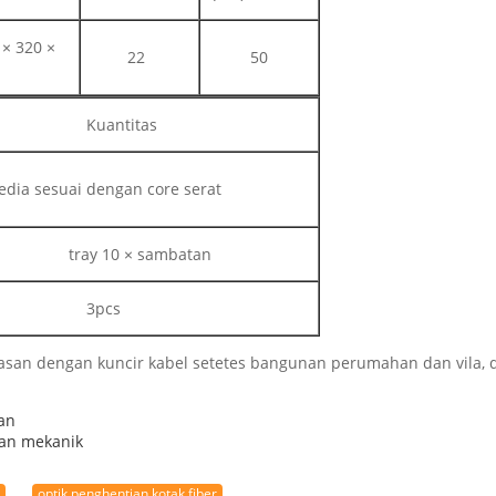
 × 320 ×
22
50
Kuantitas
edia sesuai dengan core serat
tray 10 × sambatan
3pcs
asan dengan kuncir kabel setetes bangunan perumahan dan vila, d
an
gan mekanik
optik penghentian kotak fiber