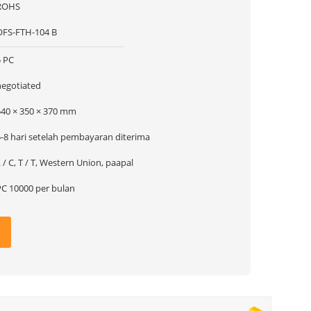
ROHS
OFS-FTH-104 B
5 PC
negotiated
540 × 350 × 370 mm
5-8 hari setelah pembayaran diterima
 / C, T / T, Western Union, paapal
PC 10000 per bulan