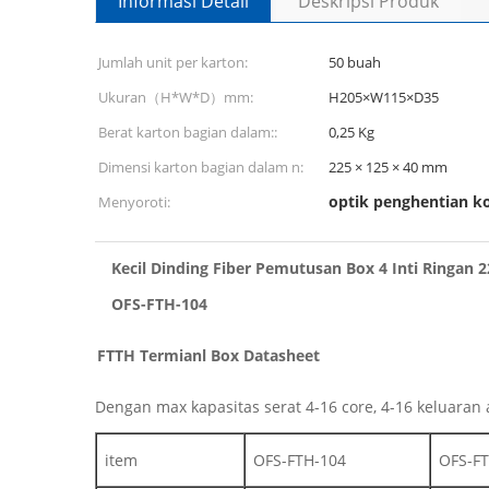
Informasi Detail
Deskripsi Produk
Jumlah unit per karton:
50 buah
Ukuran（H*W*D）mm:
H205×W115×D35
Berat karton bagian dalam::
0,25 Kg
Dimensi karton bagian dalam n:
225 × 125 × 40 mm
optik penghentian ko
Menyoroti:
Kecil Dinding Fiber Pemutusan Box 4 Inti Ringan 
OFS-FTH-104
FTTH Termianl Box Datasheet
Dengan max kapasitas serat 4-16 core, 4-16 keluaran a
item
OFS-FTH-104
OFS-F