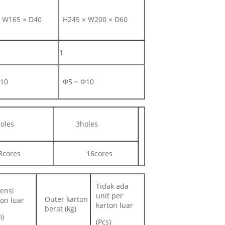
 W165 × D40
H245 × W200 × D60
1
Φ10
Φ5 ~ Φ10
oles
3holes
8cores
16cores
Tidak ada
ensi
unit per
Outer karton
ton luar
karton luar
berat (kg)
)
(Pcs)