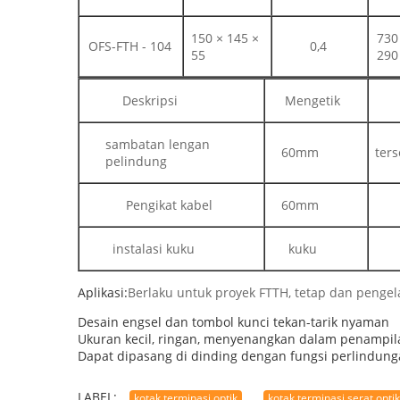
150 × 145 ×
730
OFS-FTH - 104
0,4
55
290
Deskripsi
Mengetik
sambatan lengan
60mm
ters
pelindung
Pengikat kabel
60mm
instalasi kuku
kuku
Aplikasi:
Berlaku untuk proyek FTTH, tetap dan pengel
Desain engsel dan tombol kunci tekan-tarik nyaman
Ukuran kecil, ringan, menyenangkan dalam penampil
Dapat dipasang di dinding dengan fungsi perlindun
LABEL:
kotak terminasi optik
kotak terminasi serat optik