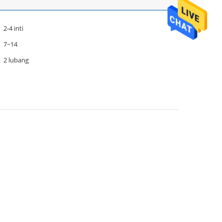
2-4 inti
7~14
2 lubang