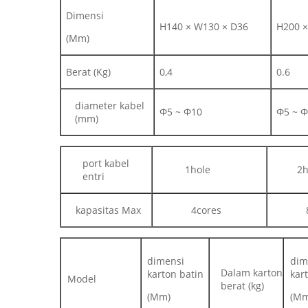
Dimensi
H140 × W130 × D36
H200 ×
(Mm)
Berat (Kg)
0,4
0.6
diameter kabel
Φ5 ~ Φ10
Φ5 ~ 
(mm)
port kabel
1hole
2h
entri
kapasitas Max
4cores
dimensi
dim
Dalam karton
karton batin
kar
Model
berat (kg)
(Mm)
(Mm