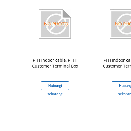
 Serat FTTH
FTH Indoor cable, FTTH
FTH Indoor ca
Core Untuk
Customer Terminal Box
Customer Ter
rat Optik
gi
Hubungi
Hubung
ng
sekarang
sekara