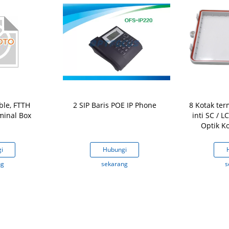
ble, FTTH
2 SIP Baris POE IP Phone
8 Kotak ter
minal Box
inti SC / L
Optik K
i
Hubungi
ng
sekarang
s