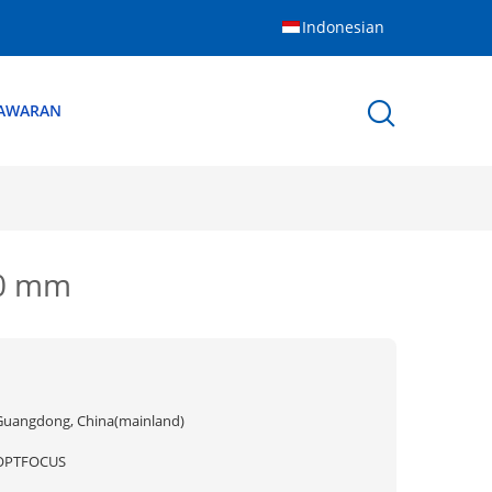
Indonesian
NAWARAN
40 mm
Guangdong, China(mainland)
OPTFOCUS