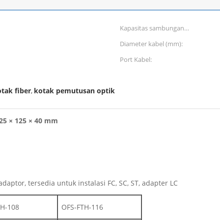
Kapasitas sambungan
maksimum:
Diameter kabel (mm):
Port Kabel:
tak fiber
kotak pemutusan optik
,
225 × 125 × 40 mm
daptor, tersedia untuk instalasi FC, SC, ST, adapter LC
TH-108
OFS-FTH-116