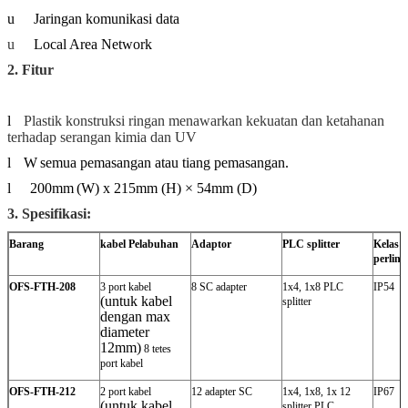
u
Jaringan komunikasi data
u
Local Area Network
2. Fitur
l
Plastik konstruksi ringan menawarkan kekuatan dan ketahanan
terhadap serangan kimia dan UV
l
W
semua pemasangan atau tiang pemasangan.
l
200mm
(W) x 215mm (H) × 54mm (D)
3. Spesifikasi:
Barang
kabel
Pelabuhan
Adaptor
PLC splitter
Kelas
perlin
OFS-FTH-208
3 port kabel
8 SC adapter
1x4, 1x8 PLC
IP54
(untuk kabel
splitter
dengan max
diameter
12mm)
8 tetes
port kabel
OFS-FTH-212
2 port kabel
12 adapter SC
1x4, 1x8, 1x 12
IP67
(untuk kabel
splitter PLC