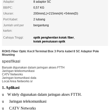
Adaptor:
8 adaptor SC
BB/PC:
0,57 KG
Ukuran:
200mm(L)×215mm(H) ×54mm(D)
Port Kabel:
2 lubang
Jumlah unit per
bergantung
karton:
optik penghentian kotak fiber
Cahaya Tinggi:
,
kotak pemutusan optik
ROHS Fiber Optic Kecil Terminal Box 3 Ports kabel 8 SC Adaptor Pole
Mounting
spesifikasi
Banyak digunakan dalam jaringan akses FTTH
Jaringan telekomunikasi
CATV Networks
Jaringan komunikasi data
Local Area Networks sr
1.
Aplikasi
u
W
idely digunakan dalam jaringan akses FTTH.
u
Jaringan telekomunikasi
u
CATV Networks