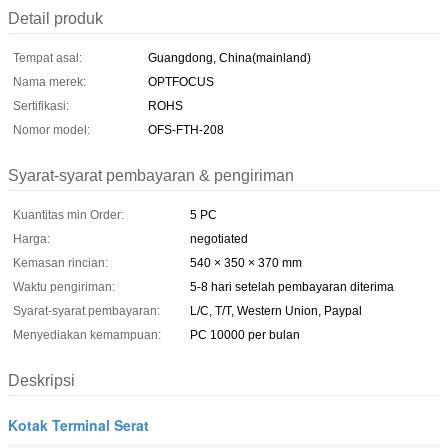
Detail produk
Tempat asal:
Guangdong, China(mainland)
Nama merek:
OPTFOCUS
Sertifikasi:
ROHS
Nomor model:
OFS-FTH-208
Syarat-syarat pembayaran & pengiriman
Kuantitas min Order:
5 PC
Harga:
negotiated
Kemasan rincian:
540 × 350 × 370 mm
Waktu pengiriman:
5-8 hari setelah pembayaran diterima
Syarat-syarat pembayaran:
L/C, T/T, Western Union, Paypal
Menyediakan kemampuan:
PC 10000 per bulan
Deskripsi
Kotak Terminal Serat