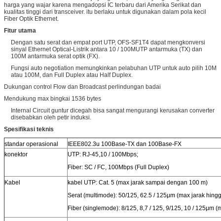
harga yang wajar karena mengadopsi IC terbaru dari Amerika Serikat dan
kualitas tinggi dari transceiver. itu berlaku untuk digunakan dalam pola kecil
Fiber Optik Ethernet.
Fitur utama
Dengan satu serat dan empat port UTP, OFS-SF1T4 dapat mengkonversi
sinyal Ethernet Optical-Listrik antara 10 / 100MUTP antarmuka (TX) dan
100M antarmuka serat optik (FX).
Fungsi auto negotiation memungkinkan pelabuhan UTP untuk auto pilih 10M
atau 100M, dan Full Duplex atau Half Duplex.
Dukungan control Flow dan Broadcast perlindungan badai
Mendukung max bingkai 1536 bytes
Internal Circuit guntur dicegah bisa sangat mengurangi kerusakan converter
disebabkan oleh petir induksi.
Spesifikasi teknis
standar operasional
IEEE802.3u 100Base-TX dan 100Base-FX
konektor
UTP: RJ-45,10 / 100Mbps;
Fiber: SC / FC, 100Mbps (Full Duplex)
Kabel
kabel UTP: Cat. 5 (max jarak sampai dengan 100 m)
Serat (multimode): 50/125, 62.5 / 125μm (max jarak hing
Fiber (singlemode): 8/125, 8,7 / 125, 9/125, 10 / 125μm 