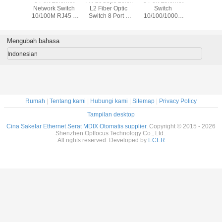
8 Port Ethernet
7W 20Gbps 20km
8 Port Ethernet
8 Port Et
Network Switch
L2 Fiber Optic
Switch
Network 
10/100M RJ45 8
Switch 8 Port 1
10/100/1000M
10/100M 
Port Ethernet
SFP
RJ45 LAN
Port Eth
Network Switch
10/100/1000Mbps
Network Switch
Network 
untuk ISP
20KM 1SC Port
untuk 
Mengubah bahasa
Jaringan FTTH
Fiber untuk ISP
Jaringa
Indonesian
Rumah
|
Tentang kami
|
Hubungi kami
|
Sitemap
|
Privacy Policy
Tampilan desktop
Cina Sakelar Ethernet Serat MDIX Otomatis supplier.
Copyright © 2015 - 2026
Shenzhen Optfocus Technology Co., Ltd..
All rights reserved. Developed by
ECER