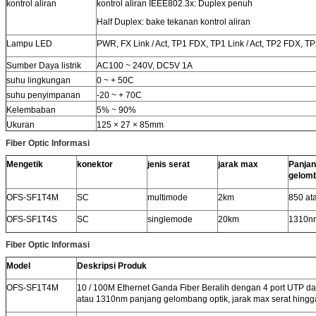
kontrol aliran
kontrol aliran IEEE802.3x: Duplex penuh
Half Duplex: bake tekanan kontrol aliran
Lampu LED
PWR, FX Link / Act, TP1 FDX, TP1 Link / Act, TP2 FDX, TP2
Sumber Daya listrik
AC100 ~ 240V, DC5V 1A
suhu lingkungan
0 ~ + 50C
suhu penyimpanan
-20 ~ + 70C
Kelembaban
5% ~ 90%
Ukuran
125 × 27 × 85mm
Fiber Optic Informasi
Mengetik
konektor
jenis serat
jarak max
Panja
gelom
OFS-SF1T4M
SC
multimode
2km
850 at
OFS-SF1T4S
SC
singlemode
20km
1310n
Fiber Optic Informasi
Model
Deskripsi Produk
OFS-SF1T4M
10 / 100M Ethernet Ganda Fiber Beralih dengan 4 port UTP d
atau 1310nm panjang gelombang optik, jarak max serat hingg