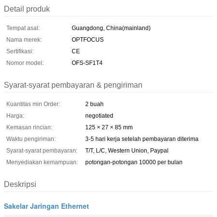
Detail produk
Tempat asal:
Guangdong, China(mainland)
Nama merek:
OPTFOCUS
Sertifikasi:
CE
Nomor model:
OFS-SF1T4
Syarat-syarat pembayaran & pengiriman
Kuantitas min Order:
2 buah
Harga:
negotiated
Kemasan rincian:
125 × 27 × 85 mm
Waktu pengiriman:
3-5 hari kerja setelah pembayaran diterima
Syarat-syarat pembayaran:
T/T, L/C, Western Union, Paypal
Menyediakan kemampuan:
potongan-potongan 10000 per bulan
Deskripsi
Sakelar Jaringan Ethernet