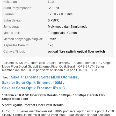
Kekuatan:
Luar
Suhu Penyimpanan:
-20 +70
Ukuran:
125 × 27 × 85mm
Suhu Sekitar:
0 +50℃
Jenis serat::
Mulyimode dari Singlemode
Modus optik:
Tunggal atau Ganda
Memori penyangga bingkai:
1MKb
Kapasitas Beralih:
12g
optical fibre switch
optical fiber switch
Cahaya Tinggi:
,
1310nm 20 KM SC Fiber Optik Beralih, 10Mbps / 100Mbps Beralih 12G Single
Mode Fiber 5 port Gigabit Ethernet Fiber Optik Beralih OFS-SF1T4 Series
memberikan satu 100M port serat optik dan dua port UTP 10 / 100M. ...
Sakelar Ethernet Serat MDIX Otomatis
Tag:
,
Sakelar Serat Optik Ethernet 100M
,
Sakelar Serat Optik Ethernet IP178G
1310nm 20 KM SC Fiber Optik Beralih, 10Mbps / 100Mbps Beralih 12G
Single Mode Fiber
5 port Gigabit Ethernet Fiber Optik Beralih
OFS-SF1T4 Series memberikan satu 100M port serat optik dan dua port UTP 10
/ 100M. Produk ini memiliki kinerja yang stabil, kualitas yang sangat baik dan