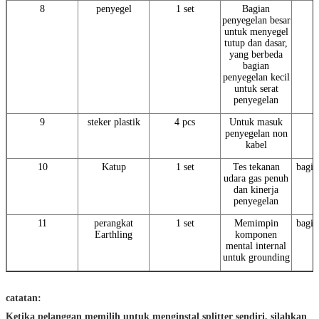
8
penyegel
1 set
Bagian
penyegelan besar
untuk menyegel
tutup dan dasar,
yang berbeda
bagian
penyegelan kecil
untuk serat
penyegelan
9
steker plastik
4 pcs
Untuk masuk
penyegelan non
kabel
10
Katup
1 set
Tes tekanan
bagia
udara gas penuh
dan kinerja
penyegelan
11
perangkat
1 set
Memimpin
bagia
Earthling
komponen
mental internal
untuk grounding
catatan:
Ketika pelanggan memilih untuk menginstal splitter sendiri, silahkan