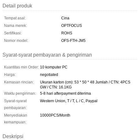
Detail produk
Tempat asal:
Cina
Nama merek:
OPTFOCUS
Sertifikasi:
ROHS
Nomor model:
OFS-FTH-JM5
Syarat-syarat pembayaran & pengiriman
Kuantitas min Order:
10 komputer PC
Harga:
negotiated
Kemasan rincian:
Ukuran karton (cm): 53 * 50 * 48 Jumlah / CTN: 4PCS
GW / CTN: 16.1KG
Waktu pengiriman:
5-8 hari afterpayment diterima
Syarat-syarat
Western Union, T / T, L / C, Paypal
pembayaran:
Menyediakan
10000PCS/Month
kemampuan:
Deskripsi