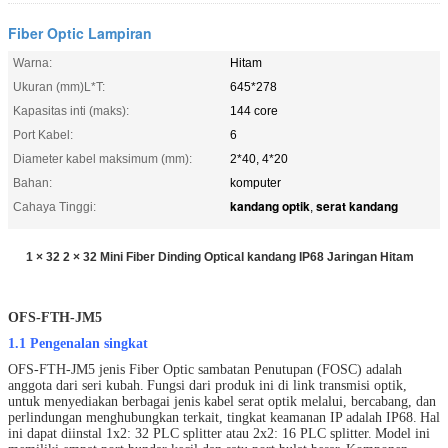
Fiber Optic Lampiran
Warna:
Hitam
Ukuran (mm)L*T:
645*278
Kapasitas inti (maks):
144 core
Port Kabel:
6
Diameter kabel maksimum (mm):
2*40, 4*20
Bahan:
komputer
kandang optik
serat kandang
Cahaya Tinggi:
,
1 × 32 2 × 32 Mini Fiber Dinding Optical kandang IP68 Jaringan Hitam
OFS-FTH-JM5
1.1 Pengenalan singkat
OFS-FTH-JM5 jenis Fiber Optic sambatan Penutupan (FOSC) adalah
anggota dari seri kubah.
Fungsi dari produk ini di link transmisi optik,
untuk menyediakan berbagai jenis kabel serat optik melalui, bercabang, dan
perlindungan menghubungkan terkait, tingkat keamanan IP adalah IP68.
Hal
ini dapat diinstal 1x2: 32 PLC splitter atau 2x2: 16 PLC splitter.
Model ini