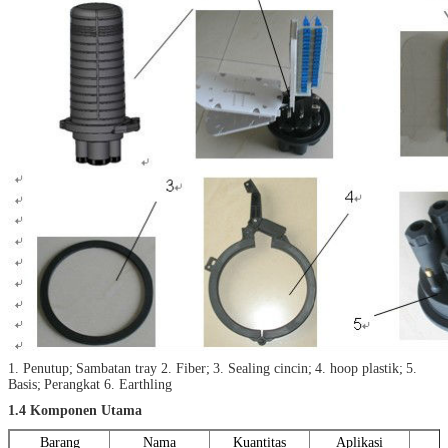
1. Penutup;
Sambatan tray 2. Fiber;
3. Sealing cincin;
4. hoop plastik;
5.
Basis;
Perangkat 6. Earthling
1.4 Komponen Utama
Barang
Nama
Kuantitas
Aplikasi
U