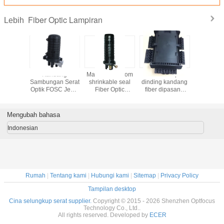
Fiber Optic Lampiran
Lebih
oof Dome
Kandang
Max 6 baki doom
IP68 4 nampan
4 port Mec
Optical
Sambungan Serat
shrinkable seal
dinding kandang
seal,12co
Closure
Optik FOSC Jenis
Fiber Optic
fiber dipasang
1*8/2*8
C Hitam
Kubah Langsung
Enclosures max 4
atau dipasang
module t
 FTTA
Terkubur Untuk
port kabel untuk
poling 16 atau 24
Fiber O
Jaringan Tulang
serat serentak
port
closu
Mengubah bahasa
Punggung / FTTH
Indonesian
Rumah
|
Tentang kami
|
Hubungi kami
|
Sitemap
|
Privacy Policy
Tampilan desktop
Cina selungkup serat supplier.
Copyright © 2015 - 2026 Shenzhen Optfocus
Technology Co., Ltd..
All rights reserved. Developed by
ECER