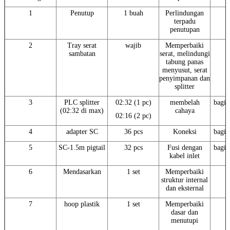
1
Penutup
1 buah
Perlindungan
terpadu
penutupan
2
Tray serat
wajib
Memperbaiki
sambatan
serat, melindungi
tabung panas
menyusut, serat
penyimpanan dan
splitter
3
PLC splitter
02:32 (1 pc)
membelah
bagia
(02:32 di max)
cahaya
02:16 (2 pc)
4
adapter SC
36 pcs
Koneksi
bagia
5
SC-1.5m pigtail
32 pcs
Fusi dengan
bagia
kabel inlet
6
Mendasarkan
1 set
Memperbaiki
struktur internal
dan eksternal
7
hoop plastik
1 set
Memperbaiki
dasar dan
menutupi