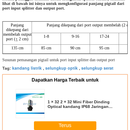
lihat di bawah ini isinya untuk mengkonfigurasi panjang pigtail dari
port input splitter dan output port.
Panjang
Panjang dikepang dari port output membelah (2 c
dikepang dari
membelah output
1-8
9-16
17-24
port
(+
2 cm)
135 cm
85 cm
90 cm
95 cm
1
Susunan pemasangan pigtail untuk port input splitter
dan output port
kandang listrik
selungkup optik
selungkup serat
Tag:
,
,
Dapatkan Harga Terbaik untuk
1 × 32 2 × 32 Mini Fiber Dinding
Optical kandang IP68 Jaringan
Hitam
Terus