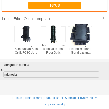
Terus
Fiber Optic Lampiran
Lebih
oof Dome
Kandang
Max 6 baki doom
IP68 4 nampan
4 port Mec
Optical
Sambungan Serat
shrinkable seal
dinding kandang
seal,12co
Closure
Optik FOSC Jenis
Fiber Optic
fiber dipasang
1*8/2*8
C Hitam
Kubah Langsung
Enclosures max 4
atau dipasang
module t
 FTTA
Terkubur Untuk
port kabel untuk
poling 16 atau 24
Fiber O
Jaringan Tulang
serat serentak
port
closu
Mengubah bahasa
Punggung / FTTH
s
Indonesian
Rumah
|
Tentang kami
|
Hubungi kami
|
Sitemap
|
Privacy Policy
Tampilan desktop