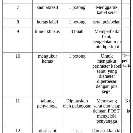
7
kain abrasif
1 potong
Menggaruk
kabel serat
8
kertas label
1 potong
serat pelabelan
9
kunci khusus
3 buah
Memperbaiki
baut,
pengetatan mur
inti diperkuat
10
mengukur
1 potong
Untuk
Untuk
kertas
mengukur
perime
kertas
perimeter kabel
serat, yang
diameter
diperbesar
dengan pita
segel
11
tabung
Diputuskan
Memasang
Kon
penyangga
oleh pelanggan
serat dan tetap
s
dengan FOST,
ke
mengelola
penyangga
12
desiccant
1 tas
Dimasukkan ke