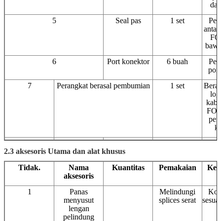
da
5
Seal pas
1 set
Pen
antar
FO
baw
6
Port konektor
6 buah
Pen
por
7
Perangkat berasal pembumian
1 set
Beras
log
kabel
FOS
pem
k
2.3 aksesoris Utama dan alat khusus
Tidak.
Nama
Kuantitas
Pemakaian
Ket
aksesoris
1
Panas
Melindungi
Kon
menyusut
splices serat
sesuai
lengan
pelindung