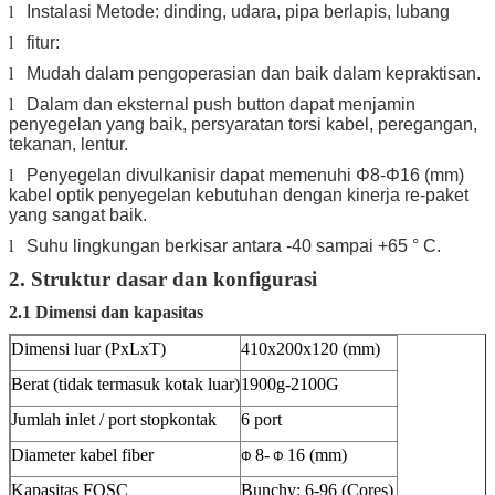
l
Instalasi Metode: dinding, udara, pipa berlapis, lubang
l
fitur:
l
Mudah dalam pengoperasian dan baik dalam kepraktisan.
l
Dalam dan eksternal push button dapat menjamin
penyegelan yang baik, persyaratan torsi kabel, peregangan,
tekanan, lentur.
l
Penyegelan divulkanisir dapat memenuhi Φ8-Φ16 (mm)
kabel optik penyegelan kebutuhan dengan kinerja re-paket
yang sangat baik.
l
Suhu lingkungan berkisar antara -40 sampai +65
° C.
2. Struktur dasar dan konfigurasi
2.1 Dimensi dan kapasitas
Dimensi luar (PxLxT)
410x200x120 (mm)
Berat (tidak termasuk kotak luar)
1900g-2100G
Jumlah inlet / port stopkontak
6 port
Diameter kabel fiber
8-
16 (mm)
Φ
Φ
Kapasitas FOSC
Bunchy: 6-96 (Cores)