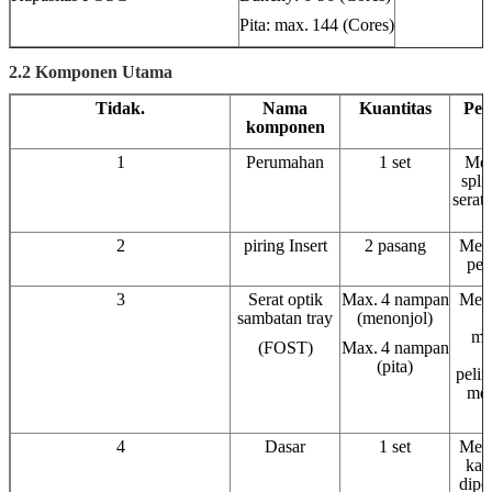
Pita: max.
144 (Cores)
2.2 Komponen Utama
Tidak.
Nama
Kuantitas
Pem
komponen
1
Perumahan
1 set
Mel
spli
serat 
2
piring Insert
2 pasang
Mem
per
3
Serat optik
Max.
4 nampan
Mem
sambatan tray
(menonjol)
me
(FOST)
Max.
4 nampan
l
(pita)
peli
me
4
Dasar
1 set
Mem
kabe
diper