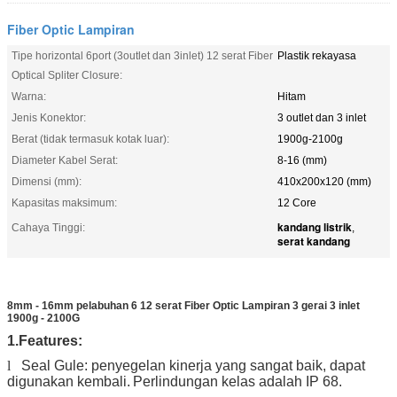
Fiber Optic Lampiran
Tipe horizontal 6port (3outlet dan 3inlet) 12 serat Fiber
Plastik rekayasa
Optical Spliter Closure:
Warna:
Hitam
Jenis Konektor:
3 outlet dan 3 inlet
Berat (tidak termasuk kotak luar):
1900g-2100g
Diameter Kabel Serat:
8-16 (mm)
Dimensi (mm):
410x200x120 (mm)
Kapasitas maksimum:
12 Core
kandang listrik
Cahaya Tinggi:
,
serat kandang
8mm - 16mm pelabuhan 6 12 serat Fiber Optic Lampiran 3 gerai 3 inlet
1900g - 2100G
1.Features:
l
Seal Gule: penyegelan kinerja yang sangat baik, dapat
digunakan kembali.
Perlindungan kelas adalah IP 68.