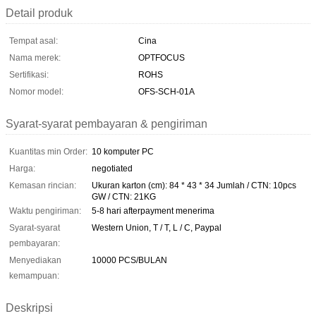
Detail produk
Tempat asal:
Cina
Nama merek:
OPTFOCUS
Sertifikasi:
ROHS
Nomor model:
OFS-SCH-01A
Syarat-syarat pembayaran & pengiriman
Kuantitas min Order:
10 komputer PC
Harga:
negotiated
Kemasan rincian:
Ukuran karton (cm): 84 * 43 * 34 Jumlah / CTN: 10pcs
GW / CTN: 21KG
Waktu pengiriman:
5-8 hari afterpayment menerima
Syarat-syarat
Western Union, T / T, L / C, Paypal
pembayaran:
Menyediakan
10000 PCS/BULAN
kemampuan:
Deskripsi