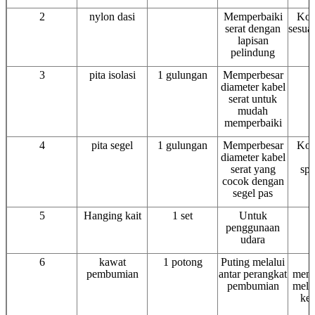
2
nylon dasi
Memperbaiki
Kon
serat dengan
sesuai
lapisan
pelindung
3
pita isolasi
1 gulungan
Memperbesar
diameter kabel
serat untuk
mudah
memperbaiki
4
pita segel
1 gulungan
Memperbesar
Kon
diameter kabel
s
serat yang
spe
cocok dengan
segel pas
5
Hanging kait
1 set
Untuk
penggunaan
udara
6
kawat
1 potong
Puting melalui
U
pembumian
antar perangkat
mene
pembumian
melal
ke
a