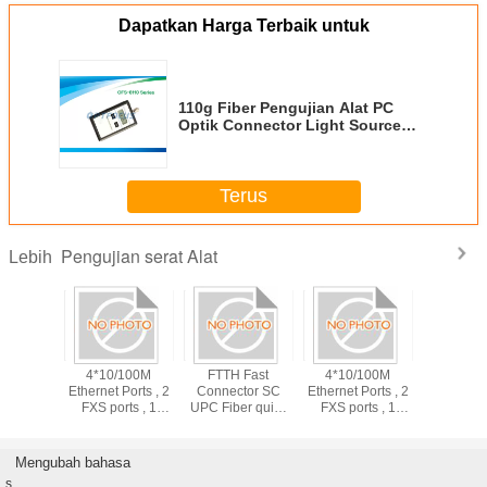
Dapatkan Harga Terbaik untuk
110g Fiber Pengujian Alat PC
Optik Connector Light Source
pelindung Holster
Terus
Pengujian serat Alat
Lebih
 Fast
4*10/100M
FTTH Fast
4*10/100M
tor SC
Ethernet Ports , 2
Connector SC
Ethernet Ports , 2
er quick
FXS ports , 1
UPC Fiber quick
FXS ports , 1
or 55mm,
CATV Port ,
Connector 55mm,
CATV Port ,
mm
1*EPON Port ,
60mm
1*EPON Port ,
Plastic casing ,
Plastic casing ,
Mengubah bahasa
Buint in WIFI
Buint in WIFI
s