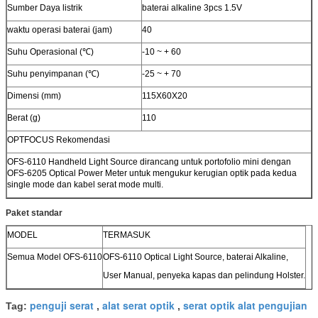
Sumber Daya listrik
baterai alkaline 3pcs 1.5V
waktu operasi baterai (jam)
40
Suhu Operasional (℃)
-10 ~ + 60
Suhu penyimpanan (℃)
-25 ~ + 70
Dimensi (mm)
115X60X20
Berat (g)
110
OPTFOCUS Rekomendasi
OFS-6110 Handheld Light Source dirancang untuk portofolio mini dengan
OFS-6205 Optical Power Meter untuk mengukur kerugian optik pada kedua
single mode dan kabel serat mode multi.
Paket standar
MODEL
TERMASUK
Semua Model OFS-6110
OFS-6110 Optical Light Source, baterai Alkaline,
User Manual, penyeka kapas dan pelindung Holster.
penguji serat
alat serat optik
serat optik alat pengujian
Tag:
,
,