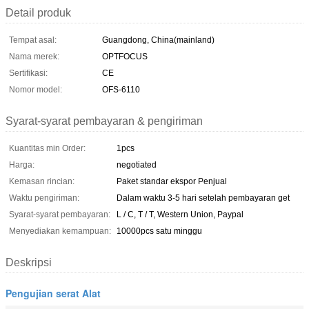
Detail produk
Tempat asal:
Guangdong, China(mainland)
Nama merek:
OPTFOCUS
Sertifikasi:
CE
Nomor model:
OFS-6110
Syarat-syarat pembayaran & pengiriman
Kuantitas min Order:
1pcs
Harga:
negotiated
Kemasan rincian:
Paket standar ekspor Penjual
Waktu pengiriman:
Dalam waktu 3-5 hari setelah pembayaran get
Syarat-syarat pembayaran:
L / C, T / T, Western Union, Paypal
Menyediakan kemampuan:
10000pcs satu minggu
Deskripsi
Pengujian serat Alat