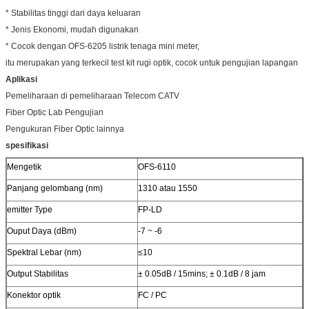
* Stabilitas tinggi dari daya keluaran
* Jenis Ekonomi, mudah digunakan
* Cocok dengan OFS-6205 listrik tenaga mini meter,
itu merupakan yang terkecil test kit rugi optik, cocok untuk pengujian lapangan
Aplikasi
Pemeliharaan di pemeliharaan Telecom CATV
Fiber Optic Lab Pengujian
Pengukuran Fiber Optic lainnya
spesifikasi
Mengetik
OFS-6110
Panjang gelombang (nm)
1310 atau 1550
emitter Type
FP-LD
Ouput Daya (dBm)
-7 ~ -6
Spektral Lebar (nm)
≤10
Output Stabilitas
± 0.05dB / 15mins; ± 0.1dB / 8 jam
Konektor optik
FC / PC