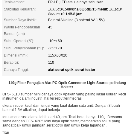
Jenis emitor:
FP-LD,LED atau lainnya sebutkan
Stabilitas Keluaran:
±0.05dB/15mins;
± 0,05dB/15 menit;
±0.1dB/
8hours
±0.1dB/8 jam
Sumber Daya listrik:
Baterai Alkaline (3 baterai AA 1.5V)
Waktu Pengoperasian
45
Baterai (jam):
Suhu Operasi (℃):
-10~+60
Suhu Penyimpanan (℃):
-25~+70
Dimensi (mm):
115X60X20
Berat (g):
110
alat serat optik
serat tester
Cahaya Tinggi:
,
110g Fiber Pengujian Alat PC Optik Connector Light Source pelindung
Holster
OFS- 6110 sumber Mini cahaya optik Apakah yang paling kasar ukuran kecil
instrumen dalam industri. hal tersebut terintegrasi
ukuran super kecil dan fungsi yang kuat dalam satu unit. Dengan 3 buah
baterai 1.5V alkaline, dapat bekerja
terus menerus selama lebih dari 40 jam. Total berat hanya 110g. Bersama-
sama dengan OFS- 6205 Mini daya optik meter, memberikan solusi yang
sangat baik untuk jaringan serat optik dan untuk kerja lapangan.
fitur