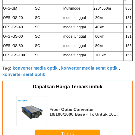
OFS-GM
SC
Multimode
220/ 550m
850n
OFS -GS-20
SC
mode tunggal
20km
1310
OFS -GS-40
SC
mode tunggal
40km
1310
OFS -GS-60
SC
mode tunggal
60km
1310
OFS -GS-80
SC
mode tunggal
80km
1550
OFS -GS-100
SC
mode tunggal
100km
1550
konverter media optik
konverter media serat optik
Tag:
,
,
konverter serat optik
Dapatkan Harga Terbaik untuk
Fiber Optic Converter
10/100/1000 Base - Tx Untuk 1000
Base 60km 1310nm SM
Terus