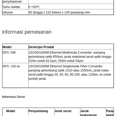
penyimpanan
Suhu sekitar
0 +50℃
Ukuran
40 (tinggi) x 110 (lebar) x 140 (panjang) mm
informasi pemesanan
Model
Deskripsi Produk
OFS -GM
10/100/1000M Ethernet Multimode Converter: panjang
gelombang optik 850nm, jarak maksimal serat optik hingga
224m untuk 62,5μm, 550m untuk 50μm
OFS –GS-xx
10/100/1000M Ethernet Singlemode Fiber Converter:
panjang gelombang optik 1310 atau 1550nm, jarak maks
serat optik hingga 20, 40, 60, 80,100, atau 120km, xx untuk
jumlah jarak.
Informasi Serat
Model
Penyambung
Jenis serat:
Jarak
Panja
maksimum
gelom