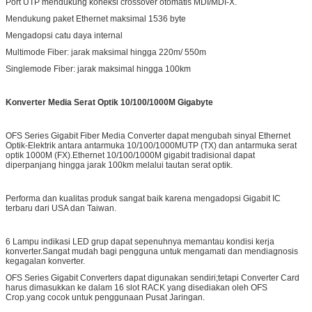
Port UTP mendukung koneksi crossover otomatis MDI/MDI-X.
Mendukung paket Ethernet maksimal 1536 byte
Mengadopsi catu daya internal
Multimode Fiber: jarak maksimal hingga 220m/ 550m
Singlemode Fiber: jarak maksimal hingga 100km
Konverter Media Serat Optik 10/100/1000M Gigabyte
OFS Series Gigabit Fiber Media Converter dapat mengubah sinyal Ethernet
Optik-Elektrik antara antarmuka 10/100/1000MUTP (TX) dan antarmuka serat
optik 1000M (FX).Ethernet 10/100/1000M gigabit tradisional dapat
diperpanjang hingga jarak 100km melalui tautan serat optik.
Performa dan kualitas produk sangat baik karena mengadopsi Gigabit IC
terbaru dari USA dan Taiwan.
6 Lampu indikasi LED grup dapat sepenuhnya memantau kondisi kerja
konverter.Sangat mudah bagi pengguna untuk mengamati dan mendiagnosis
kegagalan konverter.
OFS Series Gigabit Converters dapat digunakan sendiri;tetapi Converter Card
harus dimasukkan ke dalam 16 slot RACK yang disediakan oleh OFS
Crop.yang cocok untuk penggunaan Pusat Jaringan.