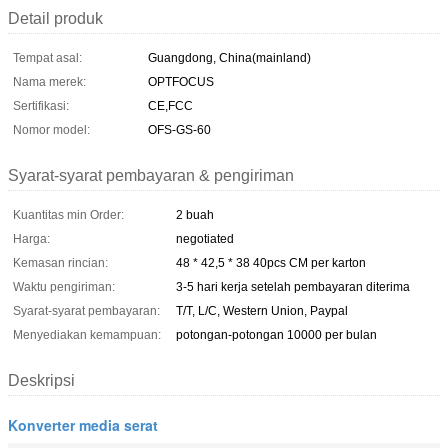
Detail produk
Tempat asal:
Guangdong, China(mainland)
Nama merek:
OPTFOCUS
Sertifikasi:
CE,FCC
Nomor model:
OFS-GS-60
Syarat-syarat pembayaran & pengiriman
Kuantitas min Order:
2 buah
Harga:
negotiated
Kemasan rincian:
48 * 42,5 * 38 40pcs CM per karton
Waktu pengiriman:
3-5 hari kerja setelah pembayaran diterima
Syarat-syarat pembayaran:
T/T, L/C, Western Union, Paypal
Menyediakan kemampuan:
potongan-potongan 10000 per bulan
Deskripsi
Konverter media serat