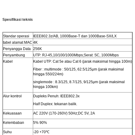
Spesifikasi teknis
Standar operasi
IEEE802.3z/AB, 1000Base-T dan 1000Base-SX/LX
tabel alamat MAC
4K
Penyangga Data
256K
Penyambung
UTP: RJ-45,10/100/1000Mbps;Serat: SC, 1000Mbps
Kabel
Kabel UTP: Cat 5e atau Cat 6 (jarak maksimal hingga 100m)
Fiber : multimode : 50/125, 62.5/125μm (jarak maksimal
hingga 550/224m)
singlemode : 8.3/125, 8.7/125, 9/125μm (jarak maksimal
hingga 100km)
Alur kontrol
Dupleks Penuh: IEEE802.3x
Half Duplex: tekanan balik.
Kekuasaan
AC 220V (170-260V) 50Hz;DC 5V, 2A
Kelembaban
5% 90%
Suhu
-20 +70℃