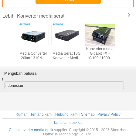
Konverter media serat
Lebih
Price
10/100M Fiber
SFP + Konverter
Konverter media
Fiber M
 switch
Media Converter
Media Serat 10G
Gigabit FX +
Conver
5 Port 4
20km 1310NM
Konverter Media
10/100 / 1000M
10/100/1
 Network
Single Model
Optik Mendukung
TX POE, mini 2
LFP 80 km 
h poe
Single Fiber
Penyambungan
Port Fiber Media
Gigabit , 
 gigabit
Untuk FTTH
Panas
Converter
Mengubah bahasa
tch
s
Indonesian
Rumah
|
Tentang kami
|
Hubungi kami
|
Sitemap
|
Privacy Policy
Tampilan desktop
Cina konverter media optik
supplier. Copyright © 2015 - 2025 Shenzhen
Optfocus Technology Co., Ltd..