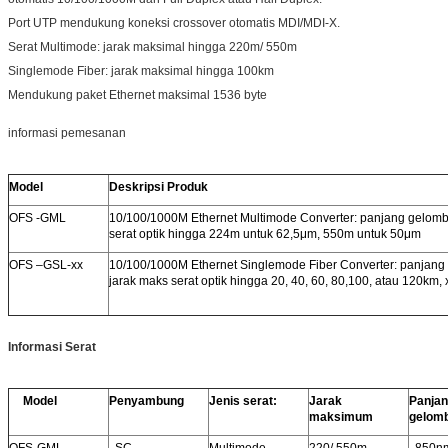
Port UTP mendukung koneksi crossover otomatis MDI/MDI-X.
Serat Multimode: jarak maksimal hingga 220m/ 550m
Singlemode Fiber: jarak maksimal hingga 100km
Mendukung paket Ethernet maksimal 1536 byte
informasi pemesanan
Model
Deskripsi Produk
OFS -GML
10/100/1000M Ethernet Multimode Converter: panjang gelomb
serat optik hingga 224m untuk 62,5μm, 550m untuk 50μm
OFS –GSL-xx
10/100/1000M Ethernet Singlemode Fiber Converter: panjang
jarak maks serat optik hingga 20, 40, 60, 80,100, atau 120km, 
Informasi Serat
Model
Penyambung
Jenis serat:
Jarak
Panja
maksimum
gelom
OFS-GML
SC
Multimode
220/ 550m
850n