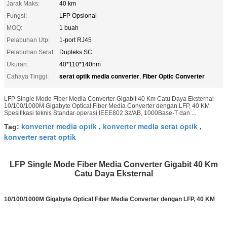
Jarak Maks:
40 km
Fungsi:
LFP Opsional
MOQ:
1 buah
Pelabuhan Utp:
1-port RJ45
Pelabuhan Serat:
Dupleks SC
Ukuran:
40*110*140nm
serat optik media converter
Fiber Optic Converter
Cahaya Tinggi:
,
LFP Single Mode Fiber Media Converter Gigabit 40 Km Catu Daya Eksternal
10/100/1000M Gigabyte Optical Fiber Media Converter dengan LFP, 40 KM
Spesifikasi teknis Standar operasi IEEE802.3z/AB, 1000Base-T dan ...
konverter media optik
konverter media serat optik
Tag:
,
,
konverter serat optik
LFP Single Mode Fiber Media Converter Gigabit 40 Km
Catu Daya Eksternal
10/100/1000M Gigabyte Optical Fiber Media Converter dengan LFP, 40 KM