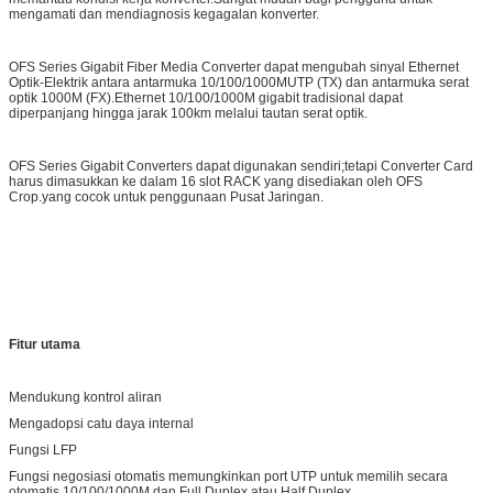
mengamati dan mendiagnosis kegagalan konverter.
OFS Series Gigabit Fiber Media Converter dapat mengubah sinyal Ethernet
Optik-Elektrik antara antarmuka 10/100/1000MUTP (TX) dan antarmuka serat
optik 1000M (FX).Ethernet 10/100/1000M gigabit tradisional dapat
diperpanjang hingga jarak 100km melalui tautan serat optik.
OFS Series Gigabit Converters dapat digunakan sendiri;tetapi Converter Card
harus dimasukkan ke dalam 16 slot RACK yang disediakan oleh OFS
Crop.yang cocok untuk penggunaan Pusat Jaringan.
Fitur utama
Mendukung kontrol aliran
Mengadopsi catu daya internal
Fungsi LFP
Fungsi negosiasi otomatis memungkinkan port UTP untuk memilih secara
otomatis 10/100/1000M dan Full Duplex atau Half Duplex.