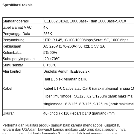
Spesifikasi teknis
Standar operasi
IEEE802.3z/AB, 1000Base-T dan 1000Base-SX/LX
tabel alamat MAC
4K
Penyangga Data
256K
Penyambung
UTP: RJ-45,10/100/1000Mbps;Serat: SC, 1000Mbps
Kekuasaan
AC 220V (170-260V) 50Hz;DC 5V, 2A
Kelembaban
5% 90%
Suhu penyimpanan
-20 +70℃
Suhu sekitar
0 +50℃
Alur kontrol
Dupleks Penuh: IEEE802.3x
Half Duplex: tekanan balik.
Kabel
Kabel UTP: Cat 5e atau Cat 6 (jarak maksimal hingga 
Fiber : multimode : 50/125, 62.5/125μm (jarak maksima
singlemode : 8.3/125, 8.7/125, 9/125μm (jarak maksim
Ukuran
40 (tinggi) x 110 (lebar) x 140 (panjang) mm
Performa dan kualitas produk sangat baik karena mengadopsi Gigabit IC
terbaru dari USA dan Taiwan.6 Lampu indikasi LED grup dapat sepenuhnya
memantau kondisi kerja konverter.Sangat mudah bagi pengguna untuk