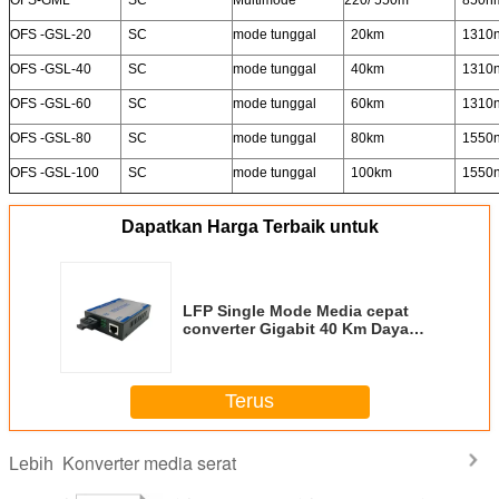
OFS -GSL-20
SC
mode tunggal
20km
1310
OFS -GSL-40
SC
mode tunggal
40km
1310
OFS -GSL-60
SC
mode tunggal
60km
1310
OFS -GSL-80
SC
mode tunggal
80km
1550
OFS -GSL-100
SC
mode tunggal
100km
1550
Dapatkan Harga Terbaik untuk
LFP Single Mode Media cepat
converter Gigabit 40 Km Daya
Eksternal Pasokan
Terus
Konverter media serat
Lebih