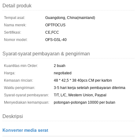
Detail produk
Tempat asal:
Guangdong, China(mainland)
Nama merek:
OPTFOCUS
Sertifikasi:
CE,FCC
Nomor model:
OFS-GSL-40
Syarat-syarat pembayaran & pengiriman
Kuantitas min Order:
2 buah
Harga:
negotiated
Kemasan rincian:
48 * 42,5 * 38 40pcs CM per karton
Waktu pengiriman:
3-5 hari kerja setelah pembayaran diterima
Syarat-syarat pembayaran:
T/T, L/C, Western Union, Paypal
Menyediakan kemampuan:
potongan-potongan 10000 per bulan
Deskripsi
Konverter media serat