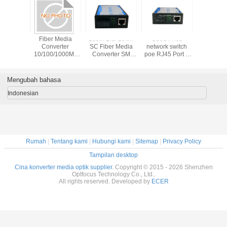
Fiber Media
100M Bidi 20km
Good Price
Fiber M
Converter
SC Fiber Media
network switch
Conver
10/100/1000M ,
Converter SM
poe RJ45 Port 4
10/100/1
LFP 80 km Optical
1310nm 1550nm
Port Poe Network
LFP 80 km 
Gigabit , External
Switch poe
Gigabit , 
powered gigabit
Mengubah bahasa
switch
Indonesian
Rumah
|
Tentang kami
|
Hubungi kami
|
Sitemap
|
Privacy Policy
Tampilan desktop
Cina konverter media optik supplier.
Copyright © 2015 - 2026 Shenzhen
Optfocus Technology Co., Ltd..
All rights reserved. Developed by
ECER