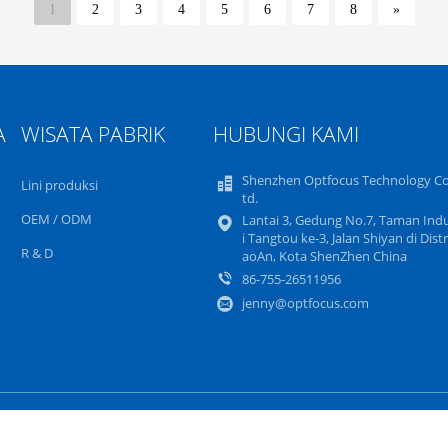
1
2
3
4
5
6
7
8
»
A
WISATA PABRIK
HUBUNGI KAMI
Shenzhen Optfocus Technology Co.
Lini produksi
td.
OEM / ODM
Lantai 3, Gedung No.7, Taman Indu
i Tangtou ke-3, Jalan Shiyan di Distr
R & D
aoAn, Kota ShenZhen China
86-755-26511956
jenny@optfocus.com
Sitemap
Kebijakan pribadi
Situs Seluler