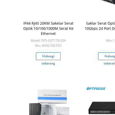
IP44 RJ45 20KM Sakelar Serat
Saklar Serat Opt
Optik 10/100/1000M Serat Ke
10Gbps 24 Port D
Ethernet
Model: OFS-GST1T8-20A
Min: 1
Min: MOQ 500 PCS
Hubungi
Hubung
sekarang
sekara