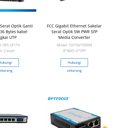
 Serat Optik Ganti
FCC Gigabit Ethernet Sakelar
536 Bytes kabel
Serat Optik 5W PWR SFP
ngkai UTP
Media Converter
: OFS-SF1T4
Model: 10/100/1000M
n: 2 buah
8*RJ45+2*SFP
Min: 1 buah
Hubungi
Hubungi
ekarang
sekarang