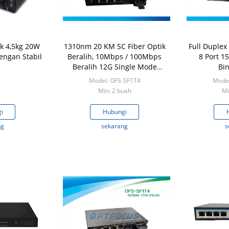
ik 4,5kg 20W
1310nm 20 KM SC Fiber Optik
Full Duplex
engan Stabil
Beralih, 10Mbps / 100Mbps
8 Port 1
Beralih 12G Single Mode
Bi
Fiber
Model: OFS-SF1T4
Model
Min: 2 buah
Mi
i
Hubungi
ng
sekarang
s