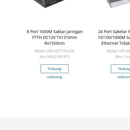
8 Port 1000M Saklar Jaringan
24 Port Sakelar 
FTTH DC12V TX1310nm
10/100/1000M Sa
Rx1550nm
Ethernet Tidak
Saklar PoE 
Model: OFS-GST1T8-20A
Model: OFS-I
Min: MOQ 500 PCS
Min: 1 b
Hubungi
Hubung
sekarang
sekara