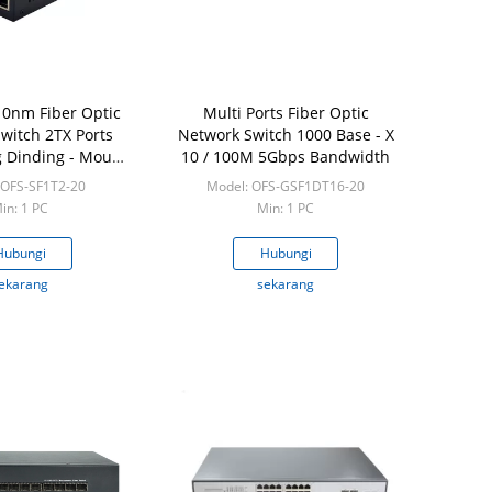
0nm Fiber Optic
Multi Ports Fiber Optic
witch 2TX Ports
Network Switch 1000 Base - X
Dinding - Mount
10 / 100M 5Gbps Bandwidth
Pemasangan Rel
 OFS-SF1T2-20
Model: OFS-GSF1DT16-20
in: 1 PC
Min: 1 PC
Hubungi
Hubungi
ekarang
sekarang