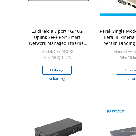
L3 dikelola 8 port 1G/10G
Perak Single Mode
Uplink SFP+ Port Smart
Beralih, kinerja
Network Managed Ethernet
beralih Dindin
Fiber Switch industri
Model: OFS-M3XF8
Model: OFS-
Min: MOQ 1 PCS
Min: 10 b
Hubungi
Hubung
sekarang
sekara