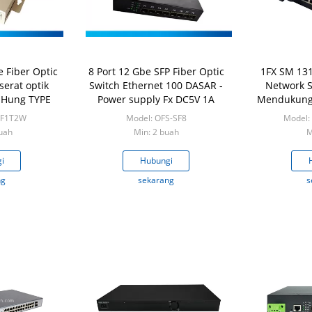
 Fiber Optic
8 Port 12 Gbe SFP Fiber Optic
1FX SM 131
 serat optik
Switch Ethernet 100 DASAR -
Network S
g Hung TYPE
Power supply Fx DC5V 1A
Mendukung 
/ DIN - 
SF1T2W
Model: OFS-SF8
Model:
uah
Min: 2 buah
M
i
Hubungi
ng
sekarang
s