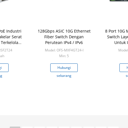
PoE Industri
128Gbps ASIC 10G Ethernet
8 Port 10G
kelar Serat
Fiber Switch Dengan
Switch Lay
 Terkelola
Perutean IPv4 / IPv6
Untuk I
CCTV NVR
Pe
MSF2T24
Model: OFS-MXF4GT24-I
Model
uah
Min: 5
i
Hubungi
ng
sekarang
s