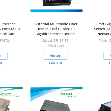
 Ethernet
Eksternal Multimode Fiber
8 Port Gig
5 Port+4*10g
Beralih, Half Duplex 10
Switch, Du
ntuk Data
Gigabit Ethernet Beralih
Network
ISP
F4GT24-I
Model: OFS-SF1T4
Model: 
Min: 2 buah
i
Hubungi
ng
sekarang
s