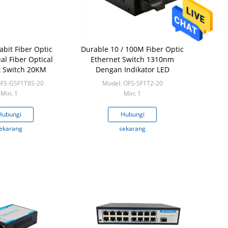
abit Fiber Optic
Durable 10 / 100M Fiber Optic
al Fiber Optical
Ethernet Switch 1310nm
 Switch 20KM
Dengan Indikator LED
OFS-GSF1T8S-20
Model: OFS-SF1T2-20
Min: 1
Min: 1
Hubungi
Hubungi
ekarang
sekarang