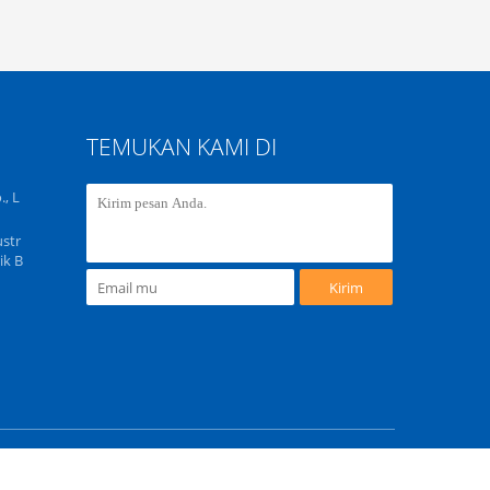
TEMUKAN KAMI DI
, L
str
ik B
Kirim