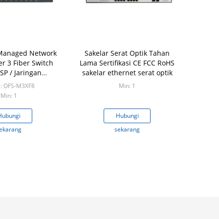
 Managed Network
Sakelar Serat Optik Tahan
er 3 Fiber Switch
Lama Sertifikasi CE FCC RoHS
SP / Jaringan
sakelar ethernet serat optik
rusahaan
: OFS-M3XF8
Min: 1
Min: 1
Hubungi
Hubungi
ekarang
sekarang