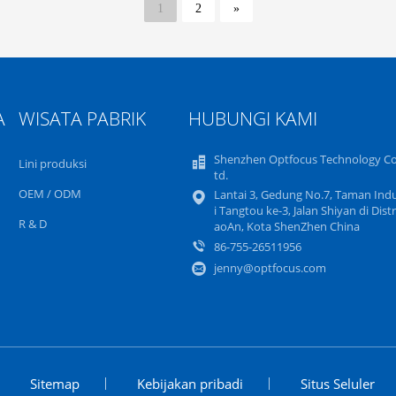
1
2
»
A
WISATA PABRIK
HUBUNGI KAMI
Shenzhen Optfocus Technology Co.
Lini produksi
td.
OEM / ODM
Lantai 3, Gedung No.7, Taman Indu
i Tangtou ke-3, Jalan Shiyan di Distr
R & D
aoAn, Kota ShenZhen China
86-755-26511956
jenny@optfocus.com
Sitemap
Kebijakan pribadi
Situs Seluler