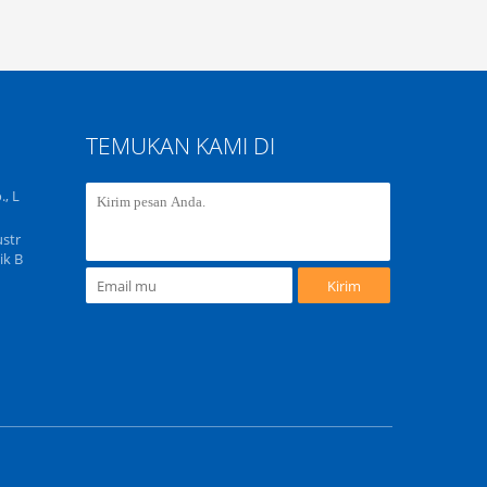
TEMUKAN KAMI DI
, L
str
ik B
Kirim