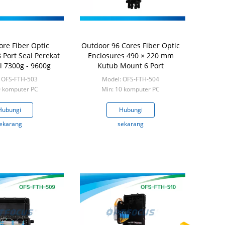
ore Fiber Optic
Outdoor 96 Cores Fiber Optic
 Port Seal Perekat
Enclosures 490 × 220 mm
l 7300g - 9600g
Kutub Mount 6 Port
 OFS-FTH-503
Model: OFS-FTH-504
0 komputer PC
Min: 10 komputer PC
Hubungi
Hubungi
ekarang
sekarang