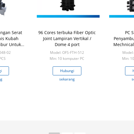
ngan Serat
96 Cores terbuka Fiber Optic
PC S
nis Kubah
Joint Lampiran Vertikal /
Penyambu
ubur Untuk
Dome 4 port
Mechnical 
 Punggung /
Port
048-02
Model: OFS-FTH-512
Model:
 PCS
Min: 10 komputer PC
Min: 1
i
Hubungi
ng
sekarang
s