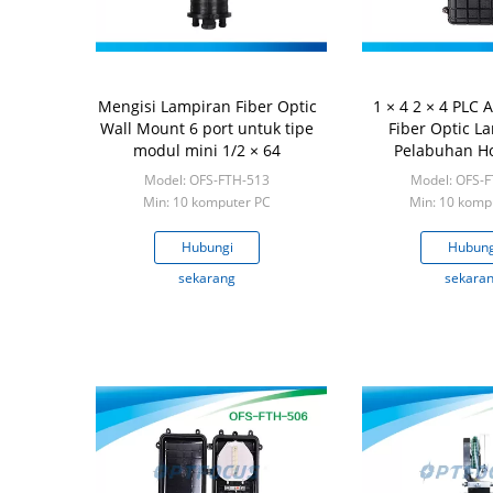
Mengisi Lampiran Fiber Optic
1 × 4 2 × 4 PLC A
Wall Mount 6 port untuk tipe
Fiber Optic L
modul mini 1/2 × 64
Pelabuhan Ho
Mechanica
Model: OFS-FTH-513
Model: OFS-
Min: 10 komputer PC
Min: 10 komp
Hubungi
Hubung
sekarang
sekara