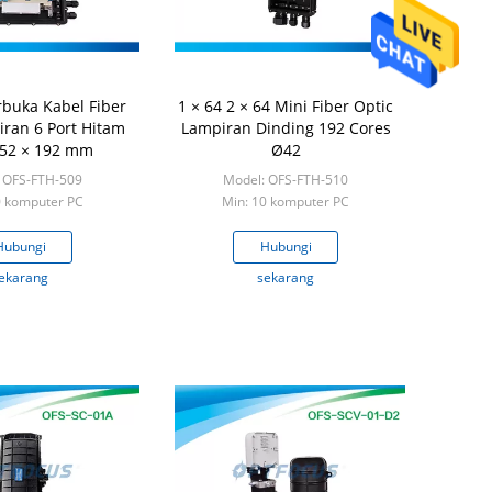
rbuka Kabel Fiber
1 × 64 2 × 64 Mini Fiber Optic
iran 6 Port Hitam
Lampiran Dinding 192 Cores
252 × 192 mm
Ø42
 OFS-FTH-509
Model: OFS-FTH-510
0 komputer PC
Min: 10 komputer PC
Hubungi
Hubungi
ekarang
sekarang