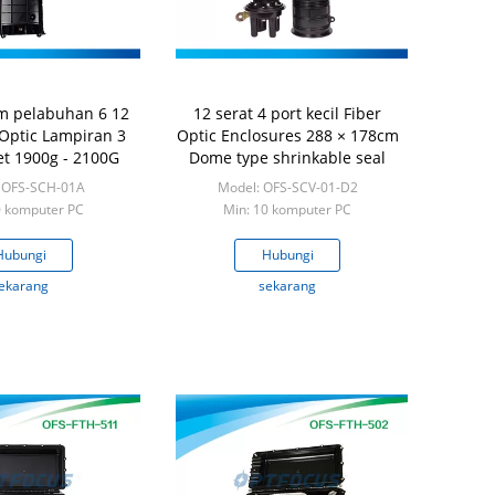
 pelabuhan 6 12
12 serat 4 port kecil Fiber
 Optic Lampiran 3
Optic Enclosures 288 × 178cm
let 1900g - 2100G
Dome type shrinkable seal
 OFS-SCH-01A
Model: OFS-SCV-01-D2
0 komputer PC
Min: 10 komputer PC
Hubungi
Hubungi
ekarang
sekarang