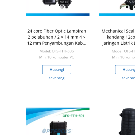
24 core Fiber Optic Lampiran
Mechanical Seal 
2 pelabuhan / 2 × 14 mm 4 ×
kandang 12cor
12 mm Penyambungan Kabel
Jaringan Listrik
Fiber Optik
Port
Model: OFS-FTH-506
Model: OFS-
Min: 10 komputer PC
Min: 10 komp
Hubungi
Hubung
sekarang
sekara