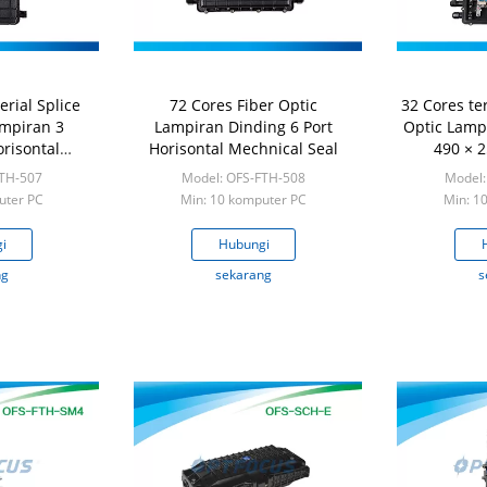
erial Splice
72 Cores Fiber Optic
32 Cores te
ampiran 3
Lampiran Dinding 6 Port
Optic Lamp
risontal
Horisontal Mechnical Seal
490 × 
l Seal
FTH-507
Model: OFS-FTH-508
Model:
uter PC
Min: 10 komputer PC
Min: 1
i
Hubungi
ng
sekarang
s