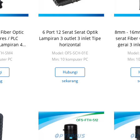
Fiber Optic
6 Port 12 Serat Serat Optik
8mm - 16mm
es / PLC
Lampiran 3 outlet 3 inlet Tipe
serat Fiber
 Lampiran 4
horizontal
gerai 3 in
FTH-SM4
Model: OFS-SCH-01E
Model:
uter PC
Min: 10 komputer PC
Min: 1
i
Hubungi
ng
sekarang
s