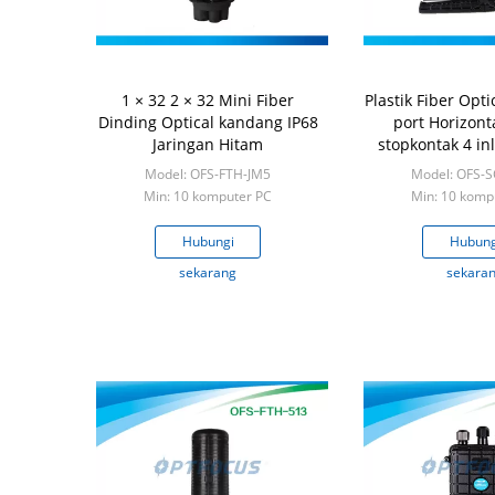
1 × 32 2 × 32 Mini Fiber
Plastik Fiber Opt
Dinding Optical kandang IP68
port Horizonta
Jaringan Hitam
stopkontak 4 inl
Model: OFS-FTH-JM5
Model: OFS-
Min: 10 komputer PC
Min: 10 komp
Hubungi
Hubung
sekarang
sekara