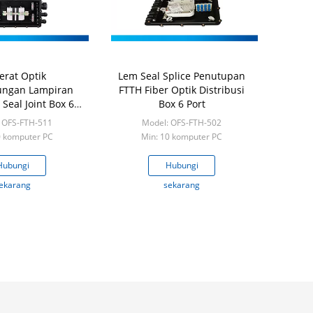
erat Optik
Lem Seal Splice Penutupan
ngan Lampiran
FTTH Fiber Optik Distribusi
Seal Joint Box 6
Box 6 Port
 Horisontal
 OFS-FTH-511
Model: OFS-FTH-502
0 komputer PC
Min: 10 komputer PC
Hubungi
Hubungi
ekarang
sekarang