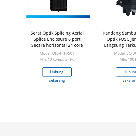
Serat Optik Splicing Aerial
Kandang Sambu
Splice Enclosure 6 port
Optik FOSC Je
Secara horisontal 24 core
Langsung Terk
Jaringan Tulang
Model: OFS-FTH-501
Model: SC-D
FTTH
Min: 10 komputer PC
Min: 100
Hubungi
Hubung
sekarang
sekara