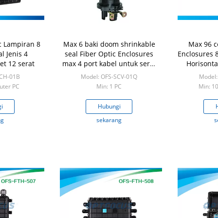
ic Lampiran 8
Max 6 baki doom shrinkable
Max 96 c
l Jenis 4
seal Fiber Optic Enclosures
Enclosures 8
et 12 serat
max 4 port kabel untuk serat
Horisonta
serentak
SCH-01B
Model: OFS-SCV-01Q
Model:
uter PC
Min: 1 PC
Min: 1
i
Hubungi
ng
sekarang
s