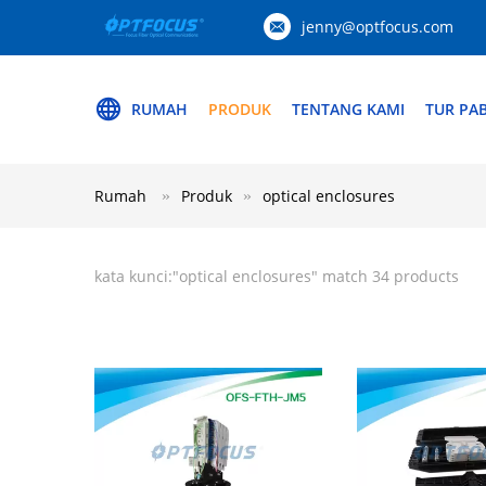
jenny@optfocus.com
RUMAH
PRODUK
TENTANG KAMI
TUR PAB
Rumah
Produk
optical enclosures
kata kunci:"
optical enclosures
" match 34 products